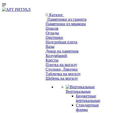
Каталог
Памятники из гранита
Памятники из мрамора
Цоколя
Ограды
Цветники
Надгробная плита
Вазы
Декор на памятник
Колумбарий
Кресты
Плитка на могилу
Столики, Лавочки
Табличка на могилу
Щебень на могилу
Вертикальные
Бюджетные
вертикальные
Стандартные
формы