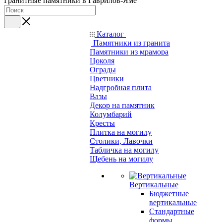
Гранитные памятники в Гаврилов-Яме
Каталог
Памятники из гранита
Памятники из мрамора
Цоколя
Ограды
Цветники
Надгробная плита
Вазы
Декор на памятник
Колумбарий
Кресты
Плитка на могилу
Столики, Лавочки
Табличка на могилу
Щебень на могилу
Вертикальные
Бюджетные
вертикальные
Стандартные
формы