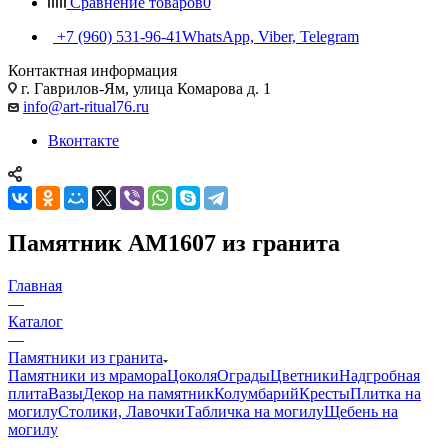
Сравнение товаров
0
+7 (960) 531-96-41
WhatsApp, Viber, Telegram
Контактная информация
г. Гаврилов-Ям, улица Комарова д. 1
info@art-ritual76.ru
Вконтакте
Памятник AM1607 из гранита
Главная
—
Каталог
—
Памятники из гранита
Памятники из мрамора
Цоколя
Ограды
Цветники
Надгробная
плита
Вазы
Декор на памятник
Колумбарий
Кресты
Плитка на
могилу
Столики, Лавочки
Табличка на могилу
Щебень на
могилу
—