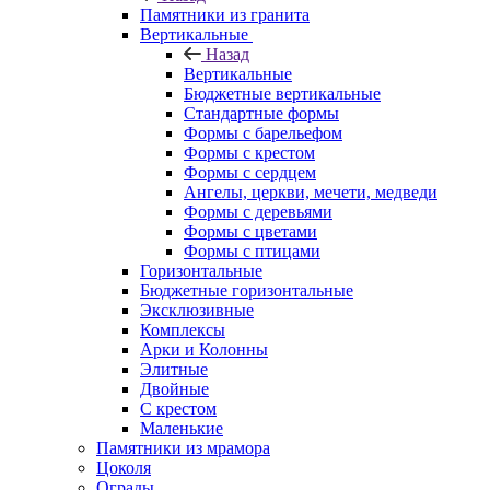
Памятники из гранита
Вертикальные
Назад
Вертикальные
Бюджетные вертикальные
Стандартные формы
Формы с барельефом
Формы с крестом
Формы с сердцем
Ангелы, церкви, мечети, медведи
Формы с деревьями
Формы с цветами
Формы с птицами
Горизонтальные
Бюджетные горизонтальные
Эксклюзивные
Комплексы
Арки и Колонны
Элитные
Двойные
С крестом
Маленькие
Памятники из мрамора
Цоколя
Ограды