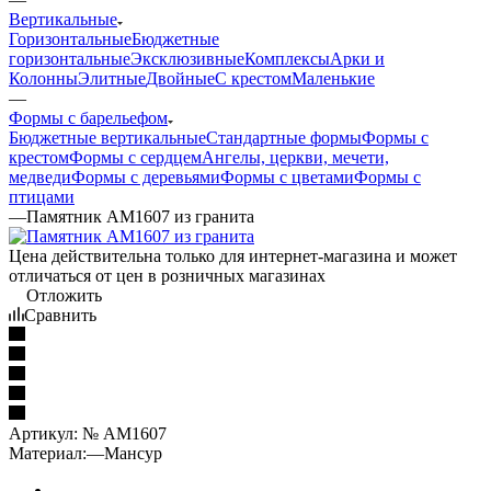
Вертикальные
Горизонтальные
Бюджетные
горизонтальные
Эксклюзивные
Комплексы
Арки и
Колонны
Элитные
Двойные
С крестом
Маленькие
—
Формы с барельефом
Бюджетные вертикальные
Стандартные формы
Формы с
крестом
Формы с сердцем
Ангелы, церкви, мечети,
медведи
Формы с деревьями
Формы с цветами
Формы с
птицами
—
Памятник AM1607 из гранита
Цена действительна только для интернет-магазина и может
отличаться от цен в розничных магазинах
Отложить
Сравнить
Артикул:
№ AM1607
Материал:
—
Мансур