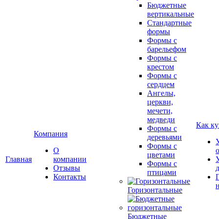
Бюджетные
вертикальные
Стандартные
формы
Формы с
барельефом
Формы с
крестом
Формы с
сердцем
Ангелы,
церкви,
мечети,
медведи
Как ку
Формы с
Компания
деревьями
Формы с
О
цветами
Главная
компании
Формы с
Отзывы
птицами
Контакты
Горизонтальные
Бюджетные