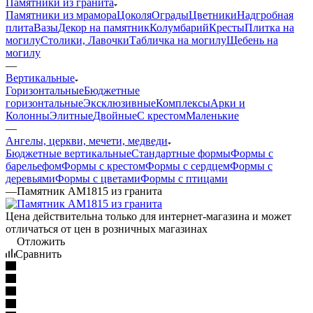
Памятники из гранита
Памятники из мрамора
Цоколя
Ограды
Цветники
Надгробная
плита
Вазы
Декор на памятник
Колумбарий
Кресты
Плитка на
могилу
Столики, Лавочки
Табличка на могилу
Щебень на
могилу
—
Вертикальные
Горизонтальные
Бюджетные
горизонтальные
Эксклюзивные
Комплексы
Арки и
Колонны
Элитные
Двойные
С крестом
Маленькие
—
Ангелы, церкви, мечети, медведи
Бюджетные вертикальные
Стандартные формы
Формы с
барельефом
Формы с крестом
Формы с сердцем
Формы с
деревьями
Формы с цветами
Формы с птицами
—
Памятник AM1815 из гранита
Цена действительна только для интернет-магазина и может
отличаться от цен в розничных магазинах
Отложить
Сравнить