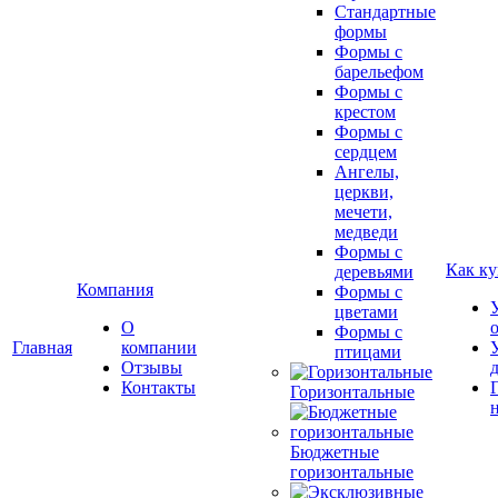
Стандартные
формы
Формы с
барельефом
Формы с
крестом
Формы с
сердцем
Ангелы,
церкви,
мечети,
медведи
Формы с
Как ку
деревьями
Компания
Формы с
цветами
О
Формы с
Главная
компании
птицами
Отзывы
Контакты
Горизонтальные
Бюджетные
горизонтальные