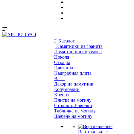
Каталог
Памятники из гранита
Памятники из мрамора
Цоколя
Ограды
Цветники
Надгробная плита
Вазы
Декор на памятник
Колумбарий
Кресты
Плитка на могилу
Столики, Лавочки
Табличка на могилу
Щебень на могилу
Вертикальные