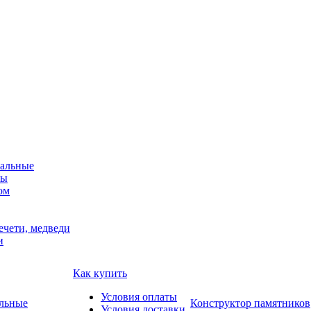
альные
мы
ом
ечети, медведи
и
Как купить
Условия оплаты
Конструктор памятников
Условия доставки