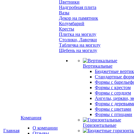
Цветники
Надгробная плита
Вазы
Декор на памятник
Колумбарий
Кресты
Плитка на могилу
Столики, Лавочки
Табличка на могилу
Щебень на могилу
Вертикальные
Бюджетные вертик
Стандартные фор
Формы с барельеф
Формы с крестом
Формы с сердцем
Ангелы, церкви, м
Формы с деревьям
Формы с цветами
Формы с птицами
Компания
Горизонтальные
О компании
Главная
Отзывы