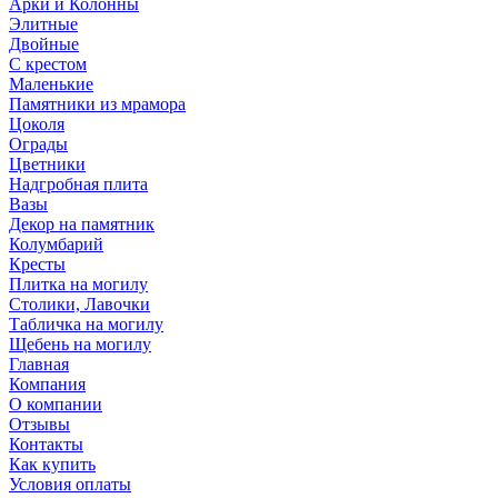
Арки и Колонны
Элитные
Двойные
С крестом
Маленькие
Памятники из мрамора
Цоколя
Ограды
Цветники
Надгробная плита
Вазы
Декор на памятник
Колумбарий
Кресты
Плитка на могилу
Столики, Лавочки
Табличка на могилу
Щебень на могилу
Главная
Компания
О компании
Отзывы
Контакты
Как купить
Условия оплаты