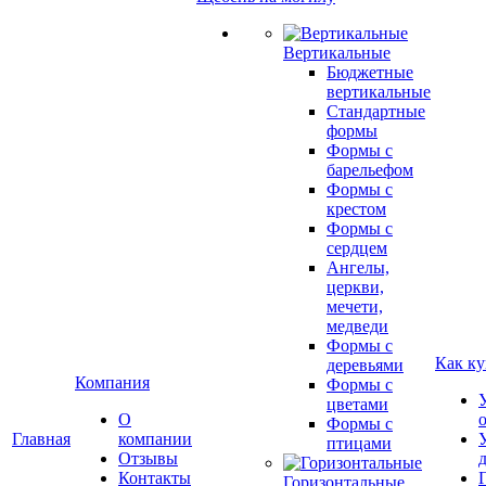
Вертикальные
Бюджетные
вертикальные
Стандартные
формы
Формы с
барельефом
Формы с
крестом
Формы с
сердцем
Ангелы,
церкви,
мечети,
медведи
Формы с
Как ку
деревьями
Компания
Формы с
цветами
О
Формы с
Главная
компании
птицами
Отзывы
Контакты
Горизонтальные