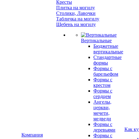
Кресты
Плитка на могилу
Столики, Лавочки
Табличка на могилу
Щебень на могилу
Вертикальные
Бюджетные
вертикальные
Стандартные
формы
Формы с
барельефом
Формы с
крестом
Формы с
сердцем
Ангелы,
церкви,
мечети,
медведи
Формы с
Как ку
деревьями
Компания
Формы с