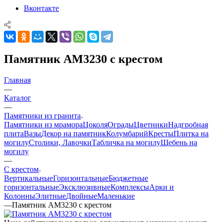
Вконтакте
Памятник AM3230 с крестом
Главная
—
Каталог
—
Памятники из гранита
Памятники из мрамора
Цоколя
Ограды
Цветники
Надгробная
плита
Вазы
Декор на памятник
Колумбарий
Кресты
Плитка на
могилу
Столики, Лавочки
Табличка на могилу
Щебень на
могилу
—
С крестом
Вертикальные
Горизонтальные
Бюджетные
горизонтальные
Эксклюзивные
Комплексы
Арки и
Колонны
Элитные
Двойные
Маленькие
—
Памятник AM3230 с крестом