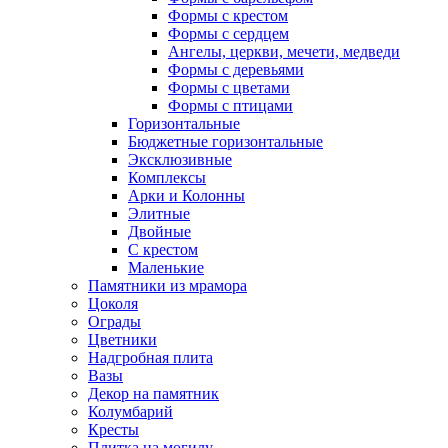
Формы с крестом
Формы с сердцем
Ангелы, церкви, мечети, медведи
Формы с деревьями
Формы с цветами
Формы с птицами
Горизонтальные
Бюджетные горизонтальные
Эксклюзивные
Комплексы
Арки и Колонны
Элитные
Двойные
С крестом
Маленькие
Памятники из мрамора
Цоколя
Ограды
Цветники
Надгробная плита
Вазы
Декор на памятник
Колумбарий
Кресты
Плитка на могилу