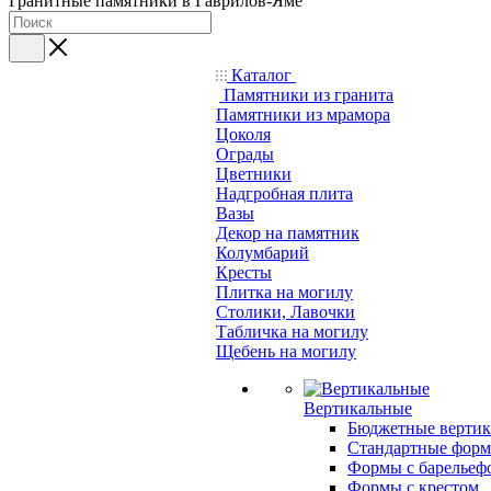
Гранитные памятники в Гаврилов-Яме
Каталог
Памятники из гранита
Памятники из мрамора
Цоколя
Ограды
Цветники
Надгробная плита
Вазы
Декор на памятник
Колумбарий
Кресты
Плитка на могилу
Столики, Лавочки
Табличка на могилу
Щебень на могилу
Вертикальные
Бюджетные вертик
Стандартные фор
Формы с барельеф
Формы с крестом