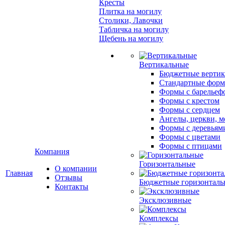
Кресты
Плитка на могилу
Столики, Лавочки
Табличка на могилу
Щебень на могилу
Вертикальные
Бюджетные вертик
Стандартные фор
Формы с барельеф
Формы с крестом
Формы с сердцем
Ангелы, церкви, м
Формы с деревьям
Формы с цветами
Формы с птицами
Компания
Горизонтальные
О компании
Главная
Отзывы
Бюджетные горизонталь
Контакты
Эксклюзивные
Комплексы