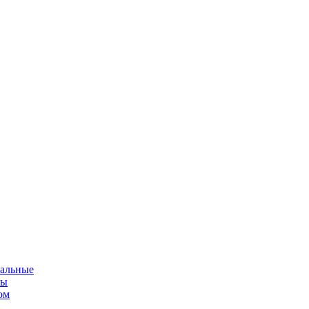
альные
мы
ом