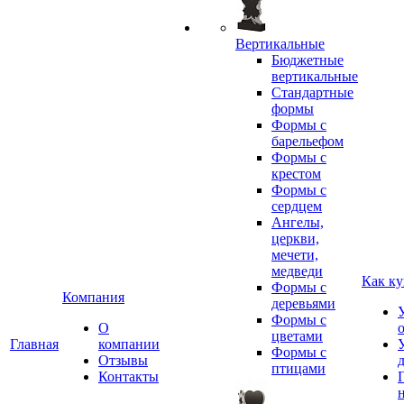
Вертикальные
Бюджетные
вертикальные
Стандартные
формы
Формы с
барельефом
Формы с
крестом
Формы с
сердцем
Ангелы,
церкви,
мечети,
медведи
Как ку
Формы с
Компания
деревьями
Формы с
О
цветами
Главная
компании
Формы с
Отзывы
птицами
Контакты