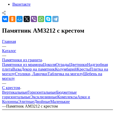
Вконтакте
Памятник AM3212 с крестом
Главная
—
Каталог
—
Памятники из гранита
Памятники из мрамора
Цоколя
Ограды
Цветники
Надгробная
плита
Вазы
Декор на памятник
Колумбарий
Кресты
Плитка на
могилу
Столики, Лавочки
Табличка на могилу
Щебень на
могилу
—
С крестом
Вертикальные
Горизонтальные
Бюджетные
горизонтальные
Эксклюзивные
Комплексы
Арки и
Колонны
Элитные
Двойные
Маленькие
—
Памятник AM3212 с крестом