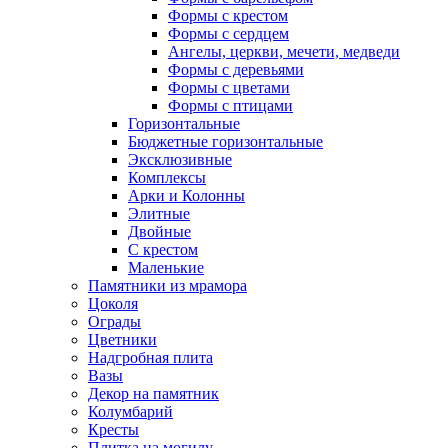
Формы с крестом
Формы с сердцем
Ангелы, церкви, мечети, медведи
Формы с деревьями
Формы с цветами
Формы с птицами
Горизонтальные
Бюджетные горизонтальные
Эксклюзивные
Комплексы
Арки и Колонны
Элитные
Двойные
С крестом
Маленькие
Памятники из мрамора
Цоколя
Ограды
Цветники
Надгробная плита
Вазы
Декор на памятник
Колумбарий
Кресты
Плитка на могилу