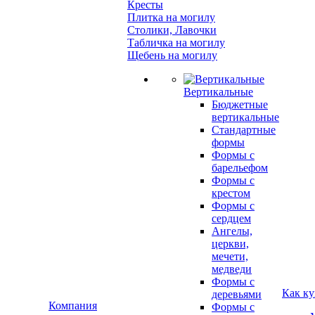
Кресты
Плитка на могилу
Столики, Лавочки
Табличка на могилу
Щебень на могилу
Вертикальные
Бюджетные
вертикальные
Стандартные
формы
Формы с
барельефом
Формы с
крестом
Формы с
сердцем
Ангелы,
церкви,
мечети,
медведи
Формы с
Как ку
деревьями
Компания
Формы с