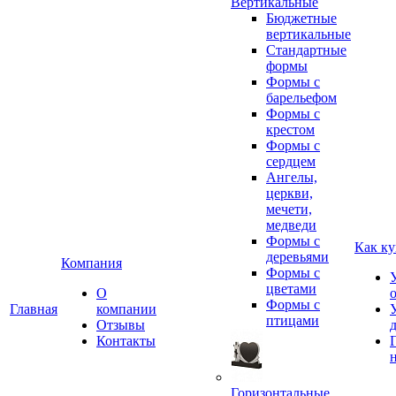
Вертикальные
Бюджетные
вертикальные
Стандартные
формы
Формы с
барельефом
Формы с
крестом
Формы с
сердцем
Ангелы,
церкви,
мечети,
медведи
Формы с
Как ку
деревьями
Компания
Формы с
цветами
О
Формы с
Главная
компании
птицами
Отзывы
Контакты
Горизонтальные