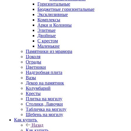
Горизонтальные
Бюджетные горизонтальные
Эксклюзивные
Комплексы
Арки и Колонны
Элитные
Двойные
С крестом
Маленькие
Памятники из мрамора
Цоколя
Ограды
Цветники
Надгробная плита
Вазы
Декор на памятник
Колумбарий
Кресты
Плитка на могилу
Столики, Лавочки
Табличка на могилу
Щебень на могилу
Как купить
Назад
Как купить