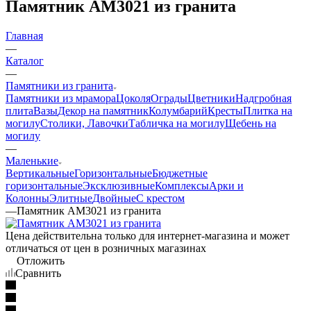
Памятник AM3021 из гранита
Главная
—
Каталог
—
Памятники из гранита
Памятники из мрамора
Цоколя
Ограды
Цветники
Надгробная
плита
Вазы
Декор на памятник
Колумбарий
Кресты
Плитка на
могилу
Столики, Лавочки
Табличка на могилу
Щебень на
могилу
—
Маленькие
Вертикальные
Горизонтальные
Бюджетные
горизонтальные
Эксклюзивные
Комплексы
Арки и
Колонны
Элитные
Двойные
С крестом
—
Памятник AM3021 из гранита
Цена действительна только для интернет-магазина и может
отличаться от цен в розничных магазинах
Отложить
Сравнить