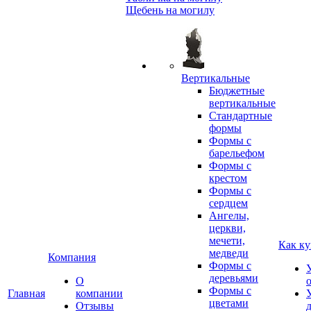
Щебень на могилу
Вертикальные
Бюджетные
вертикальные
Стандартные
формы
Формы с
барельефом
Формы с
крестом
Формы с
сердцем
Ангелы,
церкви,
мечети,
Как ку
медведи
Компания
Формы с
деревьями
О
Формы с
Главная
компании
цветами
Отзывы