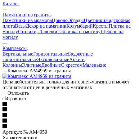
Каталог
—
Памятники из гранита
Памятники из мрамора
Цоколя
Ограды
Цветники
Надгробная
плита
Вазы
Декор на памятник
Колумбарий
Кресты
Плитка на
могилу
Столики, Лавочки
Табличка на могилу
Щебень на
могилу
—
Комплексы
Вертикальные
Горизонтальные
Бюджетные
горизонтальные
Эксклюзивные
Арки и
Колонны
Элитные
Двойные
С крестом
Маленькие
—
Комплекс AM4959 из гранита
Цена действительна только для интернет-магазина и может
отличаться от цен в розничных магазинах
Отложить
Сравнить
Артикул:
№ AM4959
Характеристики