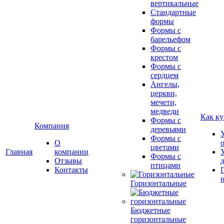
вертикальные
Стандартные
формы
Формы с
барельефом
Формы с
крестом
Формы с
сердцем
Ангелы,
церкви,
мечети,
медведи
Как ку
Формы с
Компания
деревьями
Формы с
О
цветами
Главная
компании
Формы с
Отзывы
птицами
Контакты
Горизонтальные
Бюджетные
горизонтальные