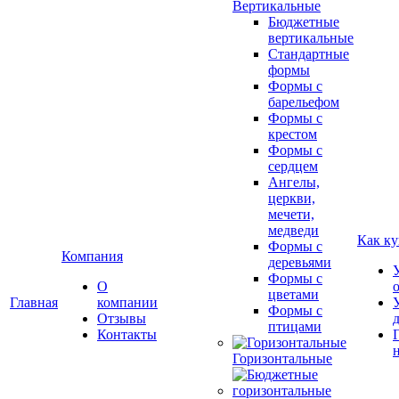
Вертикальные
Бюджетные
вертикальные
Стандартные
формы
Формы с
барельефом
Формы с
крестом
Формы с
сердцем
Ангелы,
церкви,
мечети,
медведи
Как ку
Формы с
Компания
деревьями
Формы с
О
цветами
Главная
компании
Формы с
Отзывы
птицами
Контакты
Горизонтальные