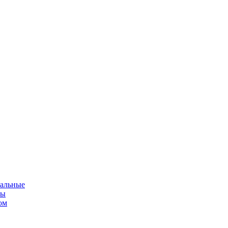
альные
мы
ом