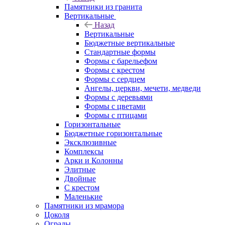
Памятники из гранита
Вертикальные
Назад
Вертикальные
Бюджетные вертикальные
Стандартные формы
Формы с барельефом
Формы с крестом
Формы с сердцем
Ангелы, церкви, мечети, медведи
Формы с деревьями
Формы с цветами
Формы с птицами
Горизонтальные
Бюджетные горизонтальные
Эксклюзивные
Комплексы
Арки и Колонны
Элитные
Двойные
С крестом
Маленькие
Памятники из мрамора
Цоколя
Ограды