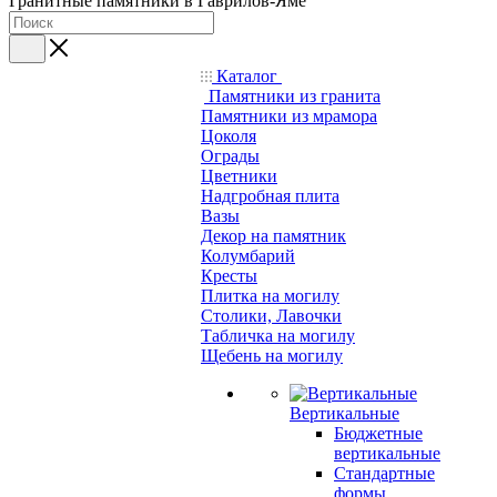
Гранитные памятники в Гаврилов-Яме
Каталог
Памятники из гранита
Памятники из мрамора
Цоколя
Ограды
Цветники
Надгробная плита
Вазы
Декор на памятник
Колумбарий
Кресты
Плитка на могилу
Столики, Лавочки
Табличка на могилу
Щебень на могилу
Вертикальные
Бюджетные
вертикальные
Стандартные
формы