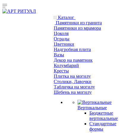
Каталог
Памятники из гранита
Памятники из мрамора
Цоколя
Ограды
Цветники
Надгробная плита
Вазы
Декор на памятник
Колумбарий
Кресты
Плитка на могилу
Столики, Лавочки
Табличка на могилу
Щебень на могилу
Вертикальные
Бюджетные
вертикальные
Стандартные
формы