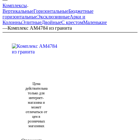
Комплексы
Вертикальные
Горизонтальные
Бюджетные
горизонтальные
Эксклюзивные
Арки и
Колонны
Элитные
Двойные
С крестом
Маленькие
—
Комплекс AM4784 из гранита
Цена
действительна
только для
интернет-
магазина и
может
отличаться от
цен в
розничных
магазинах