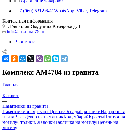
Сравнение товаров
0
+7 (960) 531-96-41
WhatsApp, Viber, Telegram
Контактная информация
г. Гаврилов-Ям, улица Комарова д. 1
info@art-ritual76.ru
Вконтакте
Комплекс AM4784 из гранита
Главная
—
Каталог
—
Памятники из гранита
Памятники из мрамора
Цоколя
Ограды
Цветники
Надгробная
плита
Вазы
Декор на памятник
Колумбарий
Кресты
Плитка на
могилу
Столики, Лавочки
Табличка на могилу
Щебень на
могилу
—