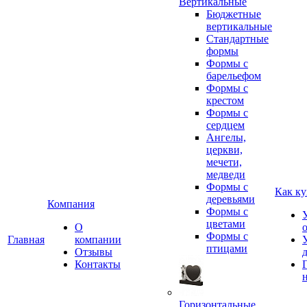
Вертикальные
Бюджетные
вертикальные
Стандартные
формы
Формы с
барельефом
Формы с
крестом
Формы с
сердцем
Ангелы,
церкви,
мечети,
медведи
Формы с
Как ку
деревьями
Компания
Формы с
цветами
О
Формы с
Главная
компании
птицами
Отзывы
Контакты
Горизонтальные