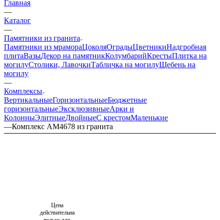
Главная
—
Каталог
—
Памятники из гранита
Памятники из мрамора
Цоколя
Ограды
Цветники
Надгробная
плита
Вазы
Декор на памятник
Колумбарий
Кресты
Плитка на
могилу
Столики, Лавочки
Табличка на могилу
Щебень на
могилу
—
Комплексы
Вертикальные
Горизонтальные
Бюджетные
горизонтальные
Эксклюзивные
Арки и
Колонны
Элитные
Двойные
С крестом
Маленькие
—
Комплекс AM4678 из гранита
Цена
действительна
только для