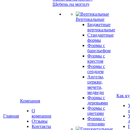
Щебень на могилу
Вертикальные
Бюджетные
вертикальные
Стандартные
формы
Формы с
барельефом
Формы с
крестом
Формы с
сердцем
Ангелы,
церкви,
мечети,
медведи
Как ку
Формы с
Компания
деревьями
Формы с
О
цветами
Главная
компании
Формы с
Отзывы
птицами
Контакты