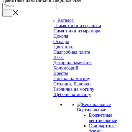
Гранитные памятники в Гаврилов-Яме
Каталог
Памятники из гранита
Памятники из мрамора
Цоколя
Ограды
Цветники
Надгробная плита
Вазы
Декор на памятник
Колумбарий
Кресты
Плитка на могилу
Столики, Лавочки
Табличка на могилу
Щебень на могилу
Вертикальные
Бюджетные
вертикальные
Стандартные
формы