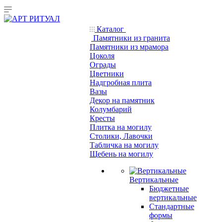
Каталог
Памятники из гранита
Памятники из мрамора
Цоколя
Ограды
Цветники
Надгробная плита
Вазы
Декор на памятник
Колумбарий
Кресты
Плитка на могилу
Столики, Лавочки
Табличка на могилу
Щебень на могилу
Вертикальные
Бюджетные
вертикальные
Стандартные
формы