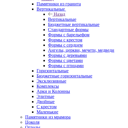
Памятники из гранита
Вертикальные
Назад
Вертикальные
Бюджетные вертикальные
Стандартные формы
Формы с барельефом
Формы с крестом
Формы с сердцем
Ангелы, церкви, мечети, медведи
Формы с деревьями
Формы с цветами
Формы с птицами
Горизонтальные
Бюджетные горизонтальные
Эксклюзивные
Комплексы
Арки и Колонны
Элитные
Двойные
С крестом
Маленькие
Памятники из мрамора
Цоколя
Ограды