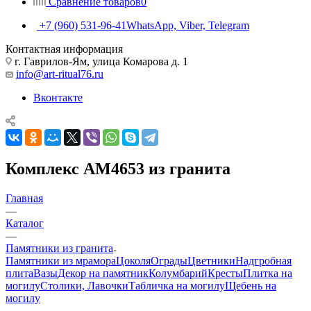
Сравнение товаров
0
+7 (960) 531-96-41
WhatsApp, Viber, Telegram
Контактная информация
г. Гаврилов-Ям, улица Комарова д. 1
info@art-ritual76.ru
Вконтакте
Комплекс AM4653 из гранита
Главная
—
Каталог
—
Памятники из гранита
Памятники из мрамора
Цоколя
Ограды
Цветники
Надгробная
плита
Вазы
Декор на памятник
Колумбарий
Кресты
Плитка на
могилу
Столики, Лавочки
Табличка на могилу
Щебень на
могилу
—