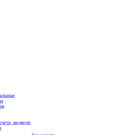
альные
мы
ом
ечети, медведи
и