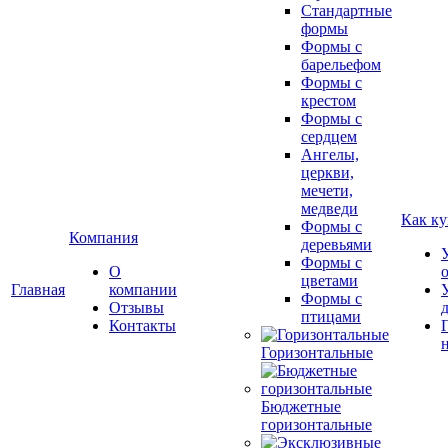
Стандартные
формы
Формы с
барельефом
Формы с
крестом
Формы с
сердцем
Ангелы,
церкви,
мечети,
медведи
Как ку
Формы с
Компания
деревьями
Формы с
О
цветами
Главная
компании
Формы с
Отзывы
птицами
Контакты
Горизонтальные
Бюджетные
горизонтальные