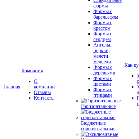
Стандартные
формы
Формы с
барельефом
Формы с
крестом
Формы с
сердцем
Ангелы,
церкви,
мечети,
медведи
Как ку
Формы с
Компания
деревьями
Формы с
О
цветами
Главная
компании
Формы с
Отзывы
птицами
Контакты
Горизонтальные
Бюджетные
горизонтальные