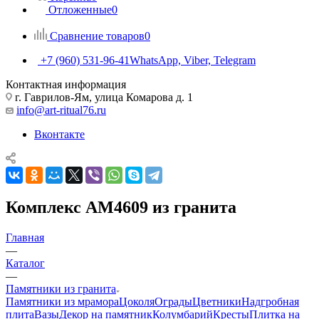
Отложенные
0
Сравнение товаров
0
+7 (960) 531-96-41
WhatsApp, Viber, Telegram
Контактная информация
г. Гаврилов-Ям, улица Комарова д. 1
info@art-ritual76.ru
Вконтакте
Комплекс AM4609 из гранита
Главная
—
Каталог
—
Памятники из гранита
Памятники из мрамора
Цоколя
Ограды
Цветники
Надгробная
плита
Вазы
Декор на памятник
Колумбарий
Кресты
Плитка на