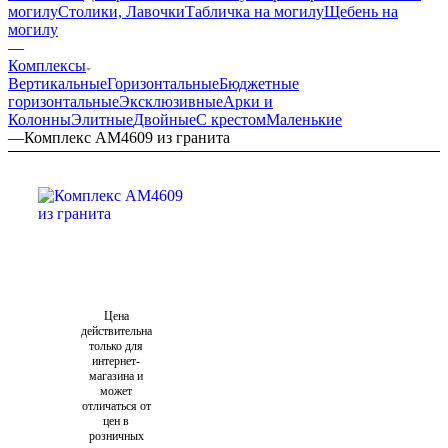
могилу
Столики, Лавочки
Табличка на могилу
Щебень на
могилу
—
Комплексы
Вертикальные
Горизонтальные
Бюджетные
горизонтальные
Эксклюзивные
Арки и
Колонны
Элитные
Двойные
С крестом
Маленькие
—
Комплекс AM4609 из гранита
Цена
действительна
только для
интернет-
магазина и
может
отличаться от
цен в
розничных