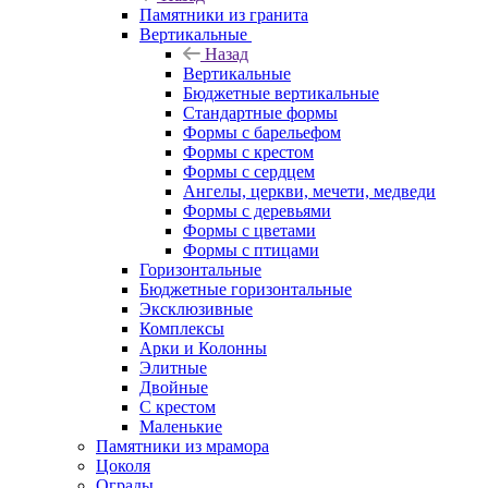
Памятники из гранита
Вертикальные
Назад
Вертикальные
Бюджетные вертикальные
Стандартные формы
Формы с барельефом
Формы с крестом
Формы с сердцем
Ангелы, церкви, мечети, медведи
Формы с деревьями
Формы с цветами
Формы с птицами
Горизонтальные
Бюджетные горизонтальные
Эксклюзивные
Комплексы
Арки и Колонны
Элитные
Двойные
С крестом
Маленькие
Памятники из мрамора
Цоколя
Ограды