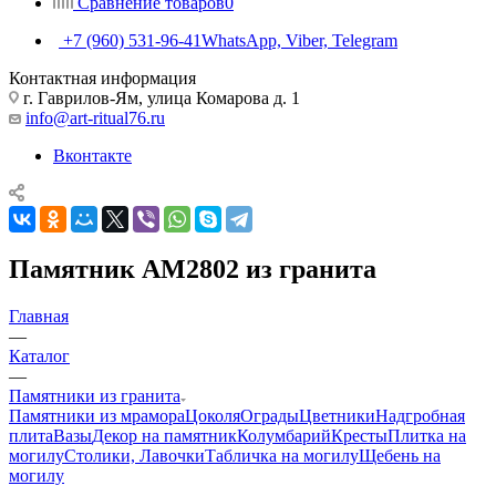
Сравнение товаров
0
+7 (960) 531-96-41
WhatsApp, Viber, Telegram
Контактная информация
г. Гаврилов-Ям, улица Комарова д. 1
info@art-ritual76.ru
Вконтакте
Памятник AM2802 из гранита
Главная
—
Каталог
—
Памятники из гранита
Памятники из мрамора
Цоколя
Ограды
Цветники
Надгробная
плита
Вазы
Декор на памятник
Колумбарий
Кресты
Плитка на
могилу
Столики, Лавочки
Табличка на могилу
Щебень на
могилу
—