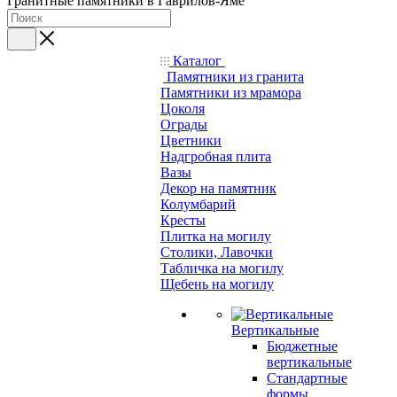
Гранитные памятники в Гаврилов-Яме
Каталог
Памятники из гранита
Памятники из мрамора
Цоколя
Ограды
Цветники
Надгробная плита
Вазы
Декор на памятник
Колумбарий
Кресты
Плитка на могилу
Столики, Лавочки
Табличка на могилу
Щебень на могилу
Вертикальные
Бюджетные
вертикальные
Стандартные
формы