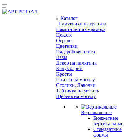
Каталог
Памятники из гранита
Памятники из мрамора
Цоколя
Ограды
Цветники
Надгробная плита
Вазы
Декор на памятник
Колумбарий
Кресты
Плитка на могилу
Столики, Лавочки
Табличка на могилу
Щебень на могилу
Вертикальные
Бюджетные
вертикальные
Стандартные
формы