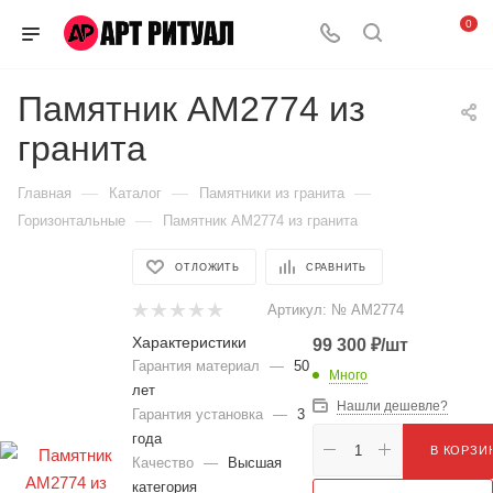
0
Памятник AM2774 из
гранита
—
—
—
Главная
Каталог
Памятники из гранита
—
Горизонтальные
Памятник AM2774 из гранита
ОТЛОЖИТЬ
СРАВНИТЬ
Артикул:
№ AM2774
Характеристики
99 300
₽
/шт
Гарантия материал
—
50
Много
лет
Нашли дешевле?
Гарантия установка
—
3
года
В КОРЗИ
Качество
—
Высшая
категория