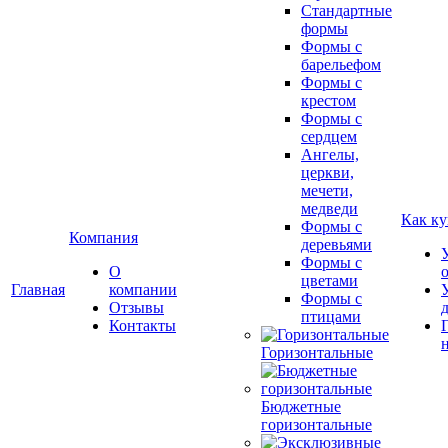
Стандартные
формы
Формы с
барельефом
Формы с
крестом
Формы с
сердцем
Ангелы,
церкви,
мечети,
медведи
Как ку
Формы с
Компания
деревьями
Формы с
О
цветами
Главная
компании
Формы с
Отзывы
птицами
Контакты
Горизонтальные
Бюджетные
горизонтальные