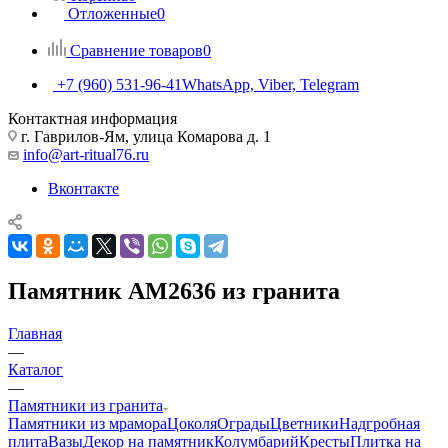
Отложенные
0
Сравнение товаров
0
+7 (960) 531-96-41
WhatsApp, Viber, Telegram
Контактная информация
г. Гаврилов-Ям, улица Комарова д. 1
info@art-ritual76.ru
Вконтакте
Памятник AM2636 из гранита
Главная
—
Каталог
—
Памятники из гранита
Памятники из мрамора
Цоколя
Ограды
Цветники
Надгробная
плита
Вазы
Декор на памятник
Колумбарий
Кресты
Плитка на