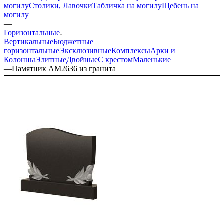
могилу
Столики, Лавочки
Табличка на могилу
Щебень на
могилу
—
Горизонтальные
Вертикальные
Бюджетные
горизонтальные
Эксклюзивные
Комплексы
Арки и
Колонны
Элитные
Двойные
С крестом
Маленькие
—
Памятник AM2636 из гранита