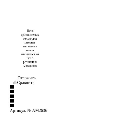
Цена
действительна
только для
интернет-
магазина и
может
отличаться от
цен в
розничных
магазинах
Отложить
Сравнить
Артикул:
№ AM2636