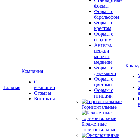
Стандартные
формы
Формы с
барельефом
Формы с
крестом
Формы с
сердцем
Ангелы,
церкви,
мечети,
медведи
Как ку
Формы с
Компания
деревьями
Формы с
О
цветами
Главная
компании
Формы с
Отзывы
птицами
Контакты
Горизонтальные
Бюджетные
горизонтальные