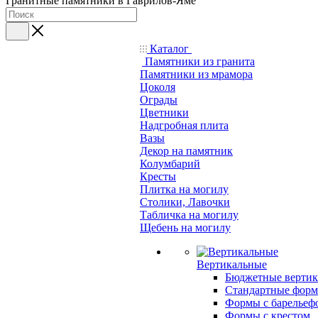
Гранитные памятники в Гаврилов-Яме
Каталог
Памятники из гранита
Памятники из мрамора
Цоколя
Ограды
Цветники
Надгробная плита
Вазы
Декор на памятник
Колумбарий
Кресты
Плитка на могилу
Столики, Лавочки
Табличка на могилу
Щебень на могилу
Вертикальные
Бюджетные вертик
Стандартные фор
Формы с барельеф
Формы с крестом