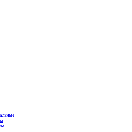
альные
мы
ом