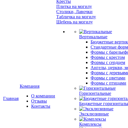
Кресты
Плитка на могилу
Столики, Лавочки
Табличка на могилу
Щебень на могилу
Вертикальные
Бюджетные вертик
Стандартные фор
Формы с барельеф
Формы с крестом
Формы с сердцем
Ангелы, церкви, м
Формы с деревьям
Формы с цветами
Формы с птицами
Компания
Горизонтальные
О компании
Главная
Отзывы
Бюджетные горизонталь
Контакты
Эксклюзивные
Комплексы