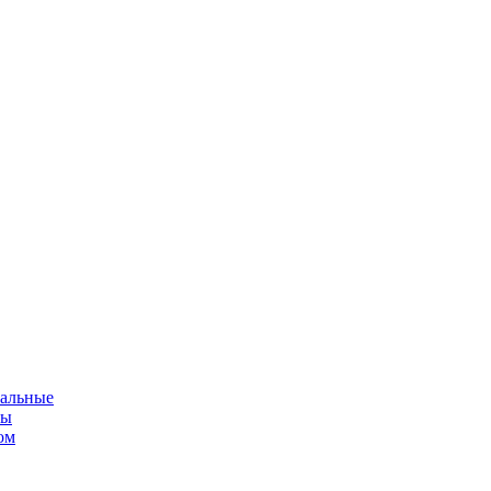
альные
мы
ом