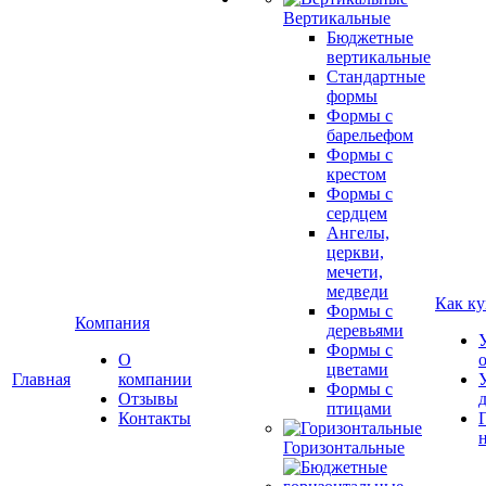
Вертикальные
Бюджетные
вертикальные
Стандартные
формы
Формы с
барельефом
Формы с
крестом
Формы с
сердцем
Ангелы,
церкви,
мечети,
медведи
Как ку
Формы с
Компания
деревьями
Формы с
О
цветами
Главная
компании
Формы с
Отзывы
птицами
Контакты
Горизонтальные