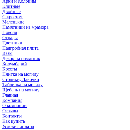
Арки и Колонны
Элитные
Двойные
С крестом
Маленькие
Памятники из мрамора
Цоколя
Ограды
Цветники
Надгробная плита
Вазы
Декор на памятник
Колумбарий
Кресты
Плитка на могилу
Столики, Лавочки
Табличка на могилу
Щебень на могилу
Главная
Компания
О компании
Отзывы
Контакты
Как купить
Условия оплаты