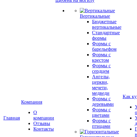
Щебень на могилу
Вертикальные
Бюджетные
вертикальные
Стандартные
формы
Формы с
барельефом
Формы с
крестом
Формы с
сердцем
Ангелы,
церкви,
мечети,
медведи
Как ку
Формы с
Компания
деревьями
Формы с
О
цветами
Главная
компании
Формы с
Отзывы
птицами
Контакты