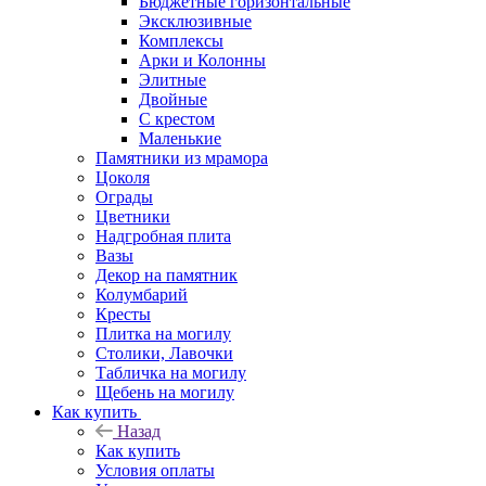
Бюджетные горизонтальные
Эксклюзивные
Комплексы
Арки и Колонны
Элитные
Двойные
С крестом
Маленькие
Памятники из мрамора
Цоколя
Ограды
Цветники
Надгробная плита
Вазы
Декор на памятник
Колумбарий
Кресты
Плитка на могилу
Столики, Лавочки
Табличка на могилу
Щебень на могилу
Как купить
Назад
Как купить
Условия оплаты