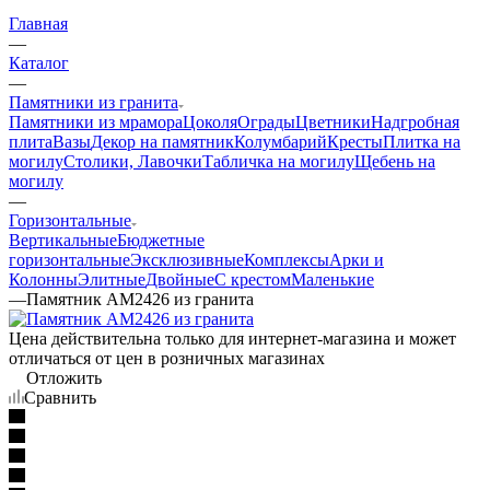
Главная
—
Каталог
—
Памятники из гранита
Памятники из мрамора
Цоколя
Ограды
Цветники
Надгробная
плита
Вазы
Декор на памятник
Колумбарий
Кресты
Плитка на
могилу
Столики, Лавочки
Табличка на могилу
Щебень на
могилу
—
Горизонтальные
Вертикальные
Бюджетные
горизонтальные
Эксклюзивные
Комплексы
Арки и
Колонны
Элитные
Двойные
С крестом
Маленькие
—
Памятник AM2426 из гранита
Цена действительна только для интернет-магазина и может
отличаться от цен в розничных магазинах
Отложить
Сравнить