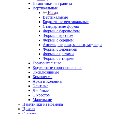
Памятники из гранита
Вертикальные
Назад
Вертикальные
Бюджетные вертикальные
Стандартные формы
Формы с барельефом
Формы с крестом
Формы с сердцем
Ангелы, церкви, мечети, медведи
Формы с деревьями
Формы с цветами
Формы с птицами
Горизонтальные
Бюджетные горизонтальные
Эксклюзивные
Комплексы
Арки и Колонны
Элитные
Двойные
С крестом
Маленькие
Памятники из мрамора
Цоколя
Ограды