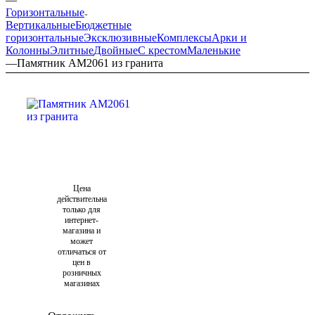
Горизонтальные
Вертикальные
Бюджетные
горизонтальные
Эксклюзивные
Комплексы
Арки и
Колонны
Элитные
Двойные
С крестом
Маленькие
—
Памятник AM2061 из гранита
Цена
действительна
только для
интернет-
магазина и
может
отличаться от
цен в
розничных
магазинах