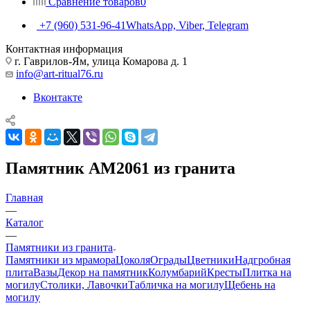
Сравнение товаров
0
+7 (960) 531-96-41
WhatsApp, Viber, Telegram
Контактная информация
г. Гаврилов-Ям, улица Комарова д. 1
info@art-ritual76.ru
Вконтакте
Памятник AM2061 из гранита
Главная
—
Каталог
—
Памятники из гранита
Памятники из мрамора
Цоколя
Ограды
Цветники
Надгробная
плита
Вазы
Декор на памятник
Колумбарий
Кресты
Плитка на
могилу
Столики, Лавочки
Табличка на могилу
Щебень на
могилу
—