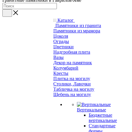
Гранитные памятники в Гаврилов-Яме
Каталог
Памятники из гранита
Памятники из мрамора
Цоколя
Ограды
Цветники
Надгробная плита
Вазы
Декор на памятник
Колумбарий
Кресты
Плитка на могилу
Столики, Лавочки
Табличка на могилу
Щебень на могилу
Вертикальные
Бюджетные
вертикальные
Стандартные
формы