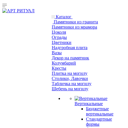
Каталог
Памятники из гранита
Памятники из мрамора
Цоколя
Ограды
Цветники
Надгробная плита
Вазы
Декор на памятник
Колумбарий
Кресты
Плитка на могилу
Столики, Лавочки
Табличка на могилу
Щебень на могилу
Вертикальные
Бюджетные
вертикальные
Стандартные
формы