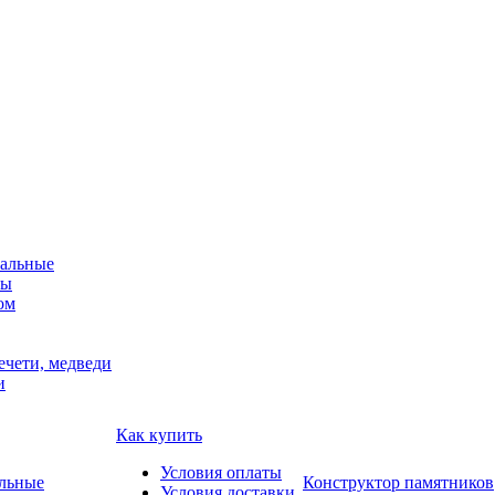
альные
мы
ом
ечети, медведи
и
Как купить
Условия оплаты
Конструктор памятников
Условия доставки