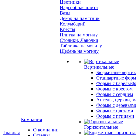
Цветники
Надгробная плита
Вазы
Декор на памятник
Колумбарий
Кресты
Плитка на могилу
Столики, Лавочки
Табличка на могилу
Щебень на могилу
Вертикальные
Бюджетные вертик
Стандартные фор
Формы с барельеф
Формы с крестом
Формы с сердцем
Ангелы, церкви, м
Формы с деревьям
Формы с цветами
Формы с птицами
Компания
Горизонтальные
О компании
Главная
Отзывы