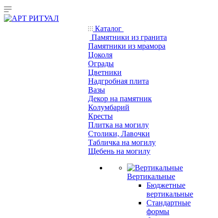
Каталог
Памятники из гранита
Памятники из мрамора
Цоколя
Ограды
Цветники
Надгробная плита
Вазы
Декор на памятник
Колумбарий
Кресты
Плитка на могилу
Столики, Лавочки
Табличка на могилу
Щебень на могилу
Вертикальные
Бюджетные
вертикальные
Стандартные
формы