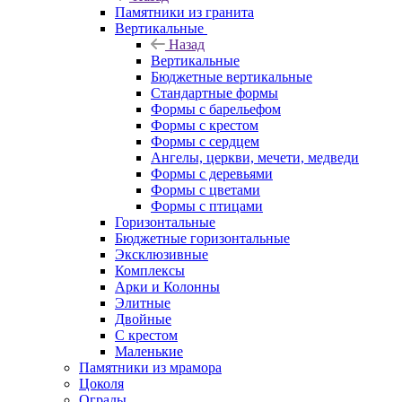
Памятники из гранита
Вертикальные
Назад
Вертикальные
Бюджетные вертикальные
Стандартные формы
Формы с барельефом
Формы с крестом
Формы с сердцем
Ангелы, церкви, мечети, медведи
Формы с деревьями
Формы с цветами
Формы с птицами
Горизонтальные
Бюджетные горизонтальные
Эксклюзивные
Комплексы
Арки и Колонны
Элитные
Двойные
С крестом
Маленькие
Памятники из мрамора
Цоколя
Ограды