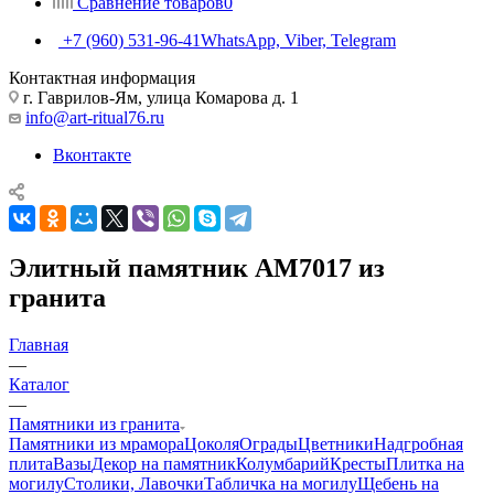
Сравнение товаров
0
+7 (960) 531-96-41
WhatsApp, Viber, Telegram
Контактная информация
г. Гаврилов-Ям, улица Комарова д. 1
info@art-ritual76.ru
Вконтакте
Элитный памятник AM7017 из
гранита
Главная
—
Каталог
—
Памятники из гранита
Памятники из мрамора
Цоколя
Ограды
Цветники
Надгробная
плита
Вазы
Декор на памятник
Колумбарий
Кресты
Плитка на
могилу
Столики, Лавочки
Табличка на могилу
Щебень на