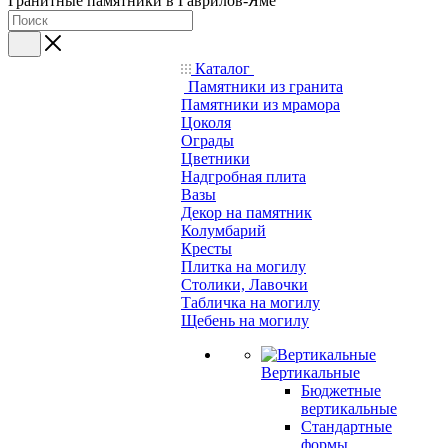
Гранитные памятники в Гаврилов-Яме
Каталог
Памятники из гранита
Памятники из мрамора
Цоколя
Ограды
Цветники
Надгробная плита
Вазы
Декор на памятник
Колумбарий
Кресты
Плитка на могилу
Столики, Лавочки
Табличка на могилу
Щебень на могилу
Вертикальные
Бюджетные
вертикальные
Стандартные
формы