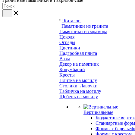
Гранитные памятники в Гаврилов-Яме
Каталог
Памятники из гранита
Памятники из мрамора
Цоколя
Ограды
Цветники
Надгробная плита
Вазы
Декор на памятник
Колумбарий
Кресты
Плитка на могилу
Столики, Лавочки
Табличка на могилу
Щебень на могилу
Вертикальные
Бюджетные вертик
Стандартные фор
Формы с барельеф
Формы с крестом