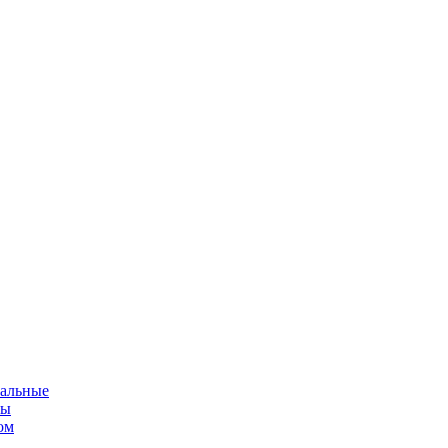
альные
мы
ом