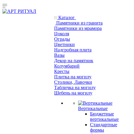
Каталог
Памятники из гранита
Памятники из мрамора
Цоколя
Ограды
Цветники
Надгробная плита
Вазы
Декор на памятник
Колумбарий
Кресты
Плитка на могилу
Столики, Лавочки
Табличка на могилу
Щебень на могилу
Вертикальные
Бюджетные
вертикальные
Стандартные
формы