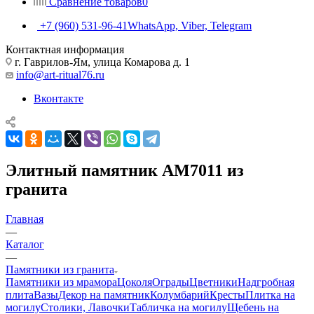
Сравнение товаров
0
+7 (960) 531-96-41
WhatsApp, Viber, Telegram
Контактная информация
г. Гаврилов-Ям, улица Комарова д. 1
info@art-ritual76.ru
Вконтакте
Элитный памятник AM7011 из
гранита
Главная
—
Каталог
—
Памятники из гранита
Памятники из мрамора
Цоколя
Ограды
Цветники
Надгробная
плита
Вазы
Декор на памятник
Колумбарий
Кресты
Плитка на
могилу
Столики, Лавочки
Табличка на могилу
Щебень на