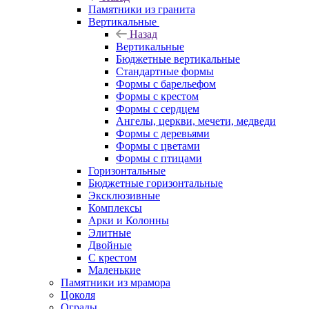
Памятники из гранита
Вертикальные
Назад
Вертикальные
Бюджетные вертикальные
Стандартные формы
Формы с барельефом
Формы с крестом
Формы с сердцем
Ангелы, церкви, мечети, медведи
Формы с деревьями
Формы с цветами
Формы с птицами
Горизонтальные
Бюджетные горизонтальные
Эксклюзивные
Комплексы
Арки и Колонны
Элитные
Двойные
С крестом
Маленькие
Памятники из мрамора
Цоколя
Ограды