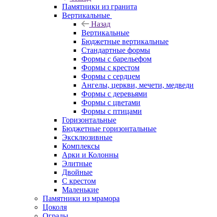
Памятники из гранита
Вертикальные
Назад
Вертикальные
Бюджетные вертикальные
Стандартные формы
Формы с барельефом
Формы с крестом
Формы с сердцем
Ангелы, церкви, мечети, медведи
Формы с деревьями
Формы с цветами
Формы с птицами
Горизонтальные
Бюджетные горизонтальные
Эксклюзивные
Комплексы
Арки и Колонны
Элитные
Двойные
С крестом
Маленькие
Памятники из мрамора
Цоколя
Ограды