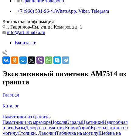
Сравнение товаров
0
+7 (960) 531-96-41
WhatsApp, Viber, Telegram
Контактная информация
г. Гаврилов-Ям, улица Комарова д. 1
info@art-ritual76.ru
Вконтакте
Эксклюзивный памятник AM7514 из
гранита
Главная
—
Каталог
—
Памятники из гранита
Памятники из мрамора
Цоколя
Ограды
Цветники
Надгробная
плита
Вазы
Декор на памятник
Колумбарий
Кресты
Плитка на
могилу
Столики, Лавочки
Табличка на могилу
Щебень на