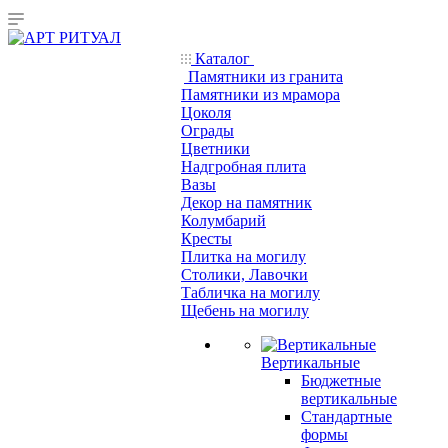
Каталог
Памятники из гранита
Памятники из мрамора
Цоколя
Ограды
Цветники
Надгробная плита
Вазы
Декор на памятник
Колумбарий
Кресты
Плитка на могилу
Столики, Лавочки
Табличка на могилу
Щебень на могилу
Вертикальные
Бюджетные
вертикальные
Стандартные
формы