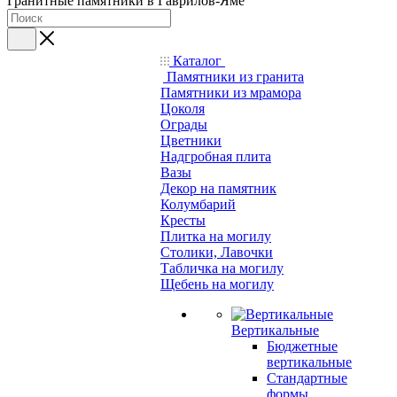
Гранитные памятники в Гаврилов-Яме
Каталог
Памятники из гранита
Памятники из мрамора
Цоколя
Ограды
Цветники
Надгробная плита
Вазы
Декор на памятник
Колумбарий
Кресты
Плитка на могилу
Столики, Лавочки
Табличка на могилу
Щебень на могилу
Вертикальные
Бюджетные
вертикальные
Стандартные
формы