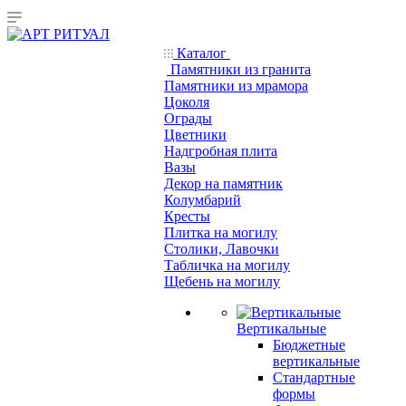
Каталог
Памятники из гранита
Памятники из мрамора
Цоколя
Ограды
Цветники
Надгробная плита
Вазы
Декор на памятник
Колумбарий
Кресты
Плитка на могилу
Столики, Лавочки
Табличка на могилу
Щебень на могилу
Вертикальные
Бюджетные
вертикальные
Стандартные
формы