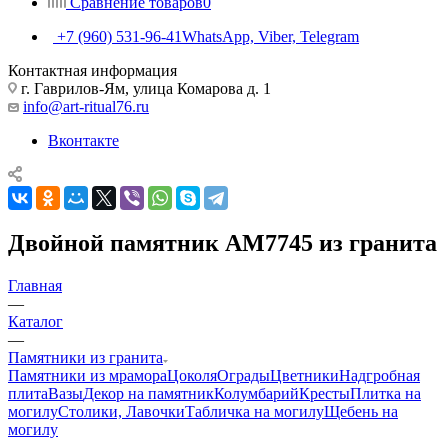
Сравнение товаров
0
+7 (960) 531-96-41
WhatsApp, Viber, Telegram
Контактная информация
г. Гаврилов-Ям, улица Комарова д. 1
info@art-ritual76.ru
Вконтакте
Двойной памятник AM7745 из гранита
Главная
—
Каталог
—
Памятники из гранита
Памятники из мрамора
Цоколя
Ограды
Цветники
Надгробная
плита
Вазы
Декор на памятник
Колумбарий
Кресты
Плитка на
могилу
Столики, Лавочки
Табличка на могилу
Щебень на
могилу
—