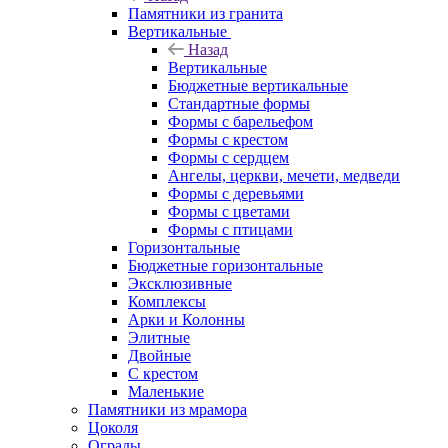
Памятники из гранита
Вертикальные
Назад
Вертикальные
Бюджетные вертикальные
Стандартные формы
Формы с барельефом
Формы с крестом
Формы с сердцем
Ангелы, церкви, мечети, медведи
Формы с деревьями
Формы с цветами
Формы с птицами
Горизонтальные
Бюджетные горизонтальные
Эксклюзивные
Комплексы
Арки и Колонны
Элитные
Двойные
С крестом
Маленькие
Памятники из мрамора
Цоколя
Ограды