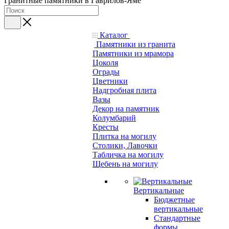
Гранитные памятники в Гаврилов-Яме
Каталог
Памятники из гранита
Памятники из мрамора
Цоколя
Ограды
Цветники
Надгробная плита
Вазы
Декор на памятник
Колумбарий
Кресты
Плитка на могилу
Столики, Лавочки
Табличка на могилу
Щебень на могилу
Вертикальные
Бюджетные
вертикальные
Стандартные
формы