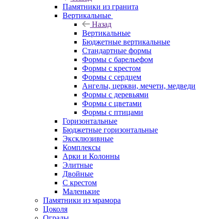
Памятники из гранита
Вертикальные
Назад
Вертикальные
Бюджетные вертикальные
Стандартные формы
Формы с барельефом
Формы с крестом
Формы с сердцем
Ангелы, церкви, мечети, медведи
Формы с деревьями
Формы с цветами
Формы с птицами
Горизонтальные
Бюджетные горизонтальные
Эксклюзивные
Комплексы
Арки и Колонны
Элитные
Двойные
С крестом
Маленькие
Памятники из мрамора
Цоколя
Ограды