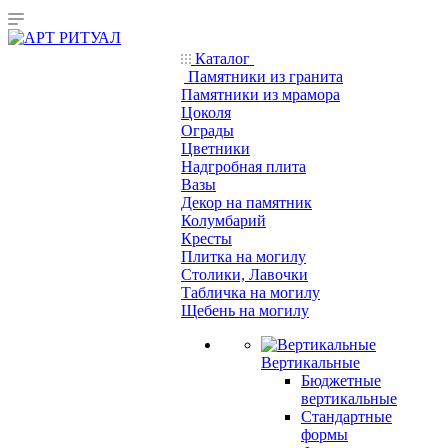
Каталог
Памятники из гранита
Памятники из мрамора
Цоколя
Ограды
Цветники
Надгробная плита
Вазы
Декор на памятник
Колумбарий
Кресты
Плитка на могилу
Столики, Лавочки
Табличка на могилу
Щебень на могилу
Вертикальные
Бюджетные
вертикальные
Стандартные
формы