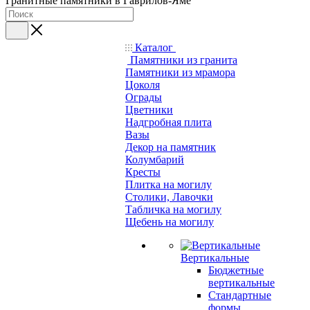
Гранитные памятники в Гаврилов-Яме
Каталог
Памятники из гранита
Памятники из мрамора
Цоколя
Ограды
Цветники
Надгробная плита
Вазы
Декор на памятник
Колумбарий
Кресты
Плитка на могилу
Столики, Лавочки
Табличка на могилу
Щебень на могилу
Вертикальные
Бюджетные
вертикальные
Стандартные
формы