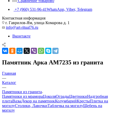
Сравнение товаров
0
+7 (960) 531-96-41
WhatsApp, Viber, Telegram
Контактная информация
г. Гаврилов-Ям, улица Комарова д. 1
info@art-ritual76.ru
Вконтакте
Памятник Арка AM7235 из гранита
Главная
—
Каталог
—
Памятники из гранита
Памятники из мрамора
Цоколя
Ограды
Цветники
Надгробная
плита
Вазы
Декор на памятник
Колумбарий
Кресты
Плитка на
могилу
Столики, Лавочки
Табличка на могилу
Щебень на
могилу
—