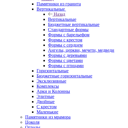
Памятники из гранита
Вертикальные
Назад
Вертикальные
Бюджетные вертикальные
Стандартные формы
Формы с барельефом
Формы с крестом
Формы с сердцем
Ангелы, церкви, мечети, медведи
Формы с деревьями
Формы с цветами
Формы с птицами
Горизонтальные
Бюджетные горизонтальные
Эксклюзивные
Комплексы
Арки и Колонны
Элитные
Двойные
С крестом
Маленькие
Памятники из мрамора
Цоколя
Ограды