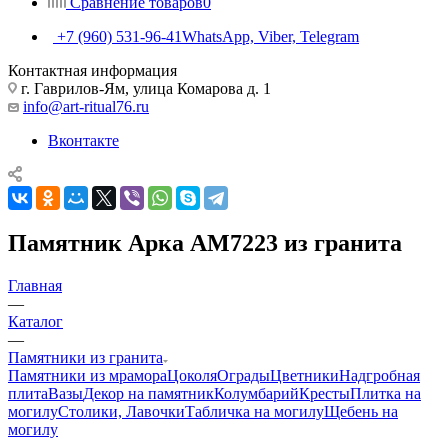
Сравнение товаров
0
+7 (960) 531-96-41
WhatsApp, Viber, Telegram
Контактная информация
г. Гаврилов-Ям, улица Комарова д. 1
info@art-ritual76.ru
Вконтакте
Памятник Арка AM7223 из гранита
Главная
—
Каталог
—
Памятники из гранита
Памятники из мрамора
Цоколя
Ограды
Цветники
Надгробная
плита
Вазы
Декор на памятник
Колумбарий
Кресты
Плитка на
могилу
Столики, Лавочки
Табличка на могилу
Щебень на
могилу
—