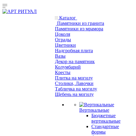
Каталог
Памятники из гранита
Памятники из мрамора
Цоколя
Ограды
Цветники
Надгробная плита
Вазы
Декор на памятник
Колумбарий
Кресты
Плитка на могилу
Столики, Лавочки
Табличка на могилу
Щебень на могилу
Вертикальные
Бюджетные
вертикальные
Стандартные
формы