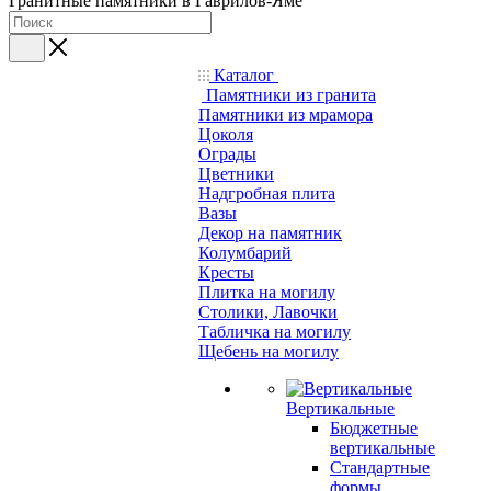
Гранитные памятники в Гаврилов-Яме
Каталог
Памятники из гранита
Памятники из мрамора
Цоколя
Ограды
Цветники
Надгробная плита
Вазы
Декор на памятник
Колумбарий
Кресты
Плитка на могилу
Столики, Лавочки
Табличка на могилу
Щебень на могилу
Вертикальные
Бюджетные
вертикальные
Стандартные
формы