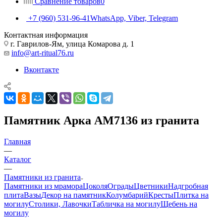
Сравнение товаров
0
+7 (960) 531-96-41
WhatsApp, Viber, Telegram
Контактная информация
г. Гаврилов-Ям, улица Комарова д. 1
info@art-ritual76.ru
Вконтакте
Памятник Арка AM7136 из гранита
Главная
—
Каталог
—
Памятники из гранита
Памятники из мрамора
Цоколя
Ограды
Цветники
Надгробная
плита
Вазы
Декор на памятник
Колумбарий
Кресты
Плитка на
могилу
Столики, Лавочки
Табличка на могилу
Щебень на
могилу
—