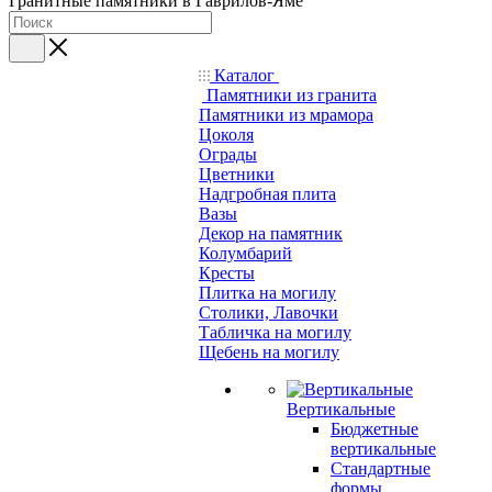
Гранитные памятники в Гаврилов-Яме
Каталог
Памятники из гранита
Памятники из мрамора
Цоколя
Ограды
Цветники
Надгробная плита
Вазы
Декор на памятник
Колумбарий
Кресты
Плитка на могилу
Столики, Лавочки
Табличка на могилу
Щебень на могилу
Вертикальные
Бюджетные
вертикальные
Стандартные
формы