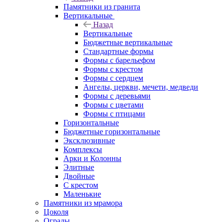
Памятники из гранита
Вертикальные
Назад
Вертикальные
Бюджетные вертикальные
Стандартные формы
Формы с барельефом
Формы с крестом
Формы с сердцем
Ангелы, церкви, мечети, медведи
Формы с деревьями
Формы с цветами
Формы с птицами
Горизонтальные
Бюджетные горизонтальные
Эксклюзивные
Комплексы
Арки и Колонны
Элитные
Двойные
С крестом
Маленькие
Памятники из мрамора
Цоколя
Ограды