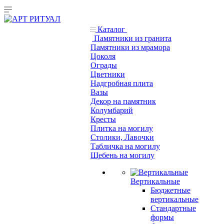
Каталог
Памятники из гранита
Памятники из мрамора
Цоколя
Ограды
Цветники
Надгробная плита
Вазы
Декор на памятник
Колумбарий
Кресты
Плитка на могилу
Столики, Лавочки
Табличка на могилу
Щебень на могилу
Вертикальные
Бюджетные
вертикальные
Стандартные
формы