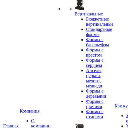
Вертикальные
Бюджетные
вертикальные
Стандартные
формы
Формы с
барельефом
Формы с
крестом
Формы с
сердцем
Ангелы,
церкви,
мечети,
медведи
Формы с
деревьями
Формы с
Как ку
цветами
Компания
Формы с
птицами
О
Главная
компании