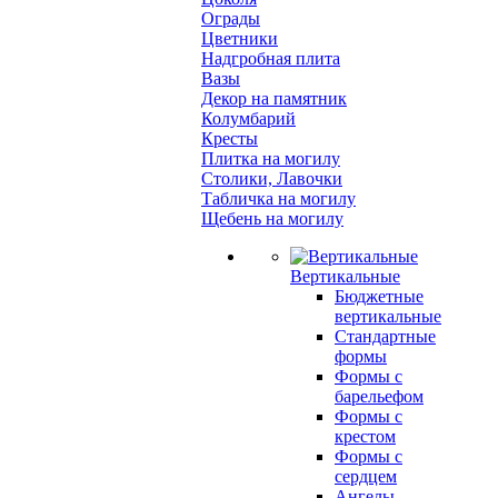
Ограды
Цветники
Надгробная плита
Вазы
Декор на памятник
Колумбарий
Кресты
Плитка на могилу
Столики, Лавочки
Табличка на могилу
Щебень на могилу
Вертикальные
Бюджетные
вертикальные
Стандартные
формы
Формы с
барельефом
Формы с
крестом
Формы с
сердцем
Ангелы,