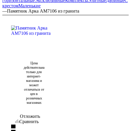
горизонтальные
Эксклюзивные
Комплексы
Элитные
Двойные
С
крестом
Маленькие
—
Памятник Арка AM7106 из гранита
Цена
действительна
только для
интернет-
магазина и
может
отличаться от
цен в
розничных
магазинах
Отложить
Сравнить