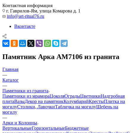
Контактная информация
г. Гаврилов-Ям, улица Комарова д. 1
info@art-ritual76.ru
Вконтакте
Памятник Арка AM7106 из гранита
Главная
—
Каталог
—
Памятники из гранита
Памятники из мрамора
Цоколя
Ограды
Цветники
Надгробная
плита
Вазы
Декор на памятник
Колумбарий
Кресты
Плитка на
могилу
Столики, Лавочки
Табличка на могилу
Щебень на
могилу
—
Арки и Колонны
Вертикальные
Горизонтальные
Бюджетные