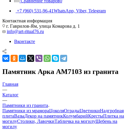
Сравнение товаров
0
+7 (960) 531-96-41
WhatsApp, Viber, Telegram
Контактная информация
г. Гаврилов-Ям, улица Комарова д. 1
info@art-ritual76.ru
Вконтакте
Памятник Арка AM7103 из гранита
Главная
—
Каталог
—
Памятники из гранита
Памятники из мрамора
Цоколя
Ограды
Цветники
Надгробная
плита
Вазы
Декор на памятник
Колумбарий
Кресты
Плитка на
могилу
Столики, Лавочки
Табличка на могилу
Щебень на
могилу
—