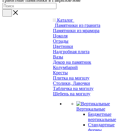
Гранитные памятники в Гаврилов-Яме
Каталог
Памятники из гранита
Памятники из мрамора
Цоколя
Ограды
Цветники
Надгробная плита
Вазы
Декор на памятник
Колумбарий
Кресты
Плитка на могилу
Столики, Лавочки
Табличка на могилу
Щебень на могилу
Вертикальные
Бюджетные
вертикальные
Стандартные
формы