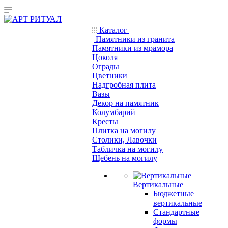
Каталог
Памятники из гранита
Памятники из мрамора
Цоколя
Ограды
Цветники
Надгробная плита
Вазы
Декор на памятник
Колумбарий
Кресты
Плитка на могилу
Столики, Лавочки
Табличка на могилу
Щебень на могилу
Вертикальные
Бюджетные
вертикальные
Стандартные
формы