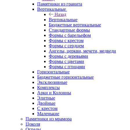
Памятники из гранита
Вертикальные
Назад
Вертикальные
Бюджетные вертикальные
Стандартные формы
Формы с барельефом
Формы с крестом
Формы с сердцем
Ангелы, церкви, мечети, медведи
Формы с деревьями
Формы с цветами
Формы с птицами
Горизонтальные
Бюджетные горизонтальные
Эксклюзивные
Комплексы
Арки и Колонны
Элитные
Двойные
С крестом
Маленькие
Памятники из мрамора
Цоколя
Ограды