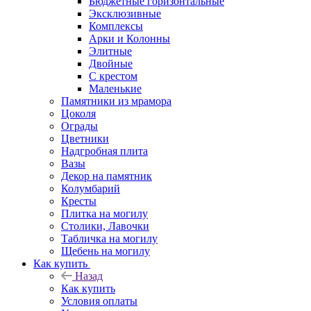
Бюджетные горизонтальные
Эксклюзивные
Комплексы
Арки и Колонны
Элитные
Двойные
С крестом
Маленькие
Памятники из мрамора
Цоколя
Ограды
Цветники
Надгробная плита
Вазы
Декор на памятник
Колумбарий
Кресты
Плитка на могилу
Столики, Лавочки
Табличка на могилу
Щебень на могилу
Как купить
Назад
Как купить
Условия оплаты