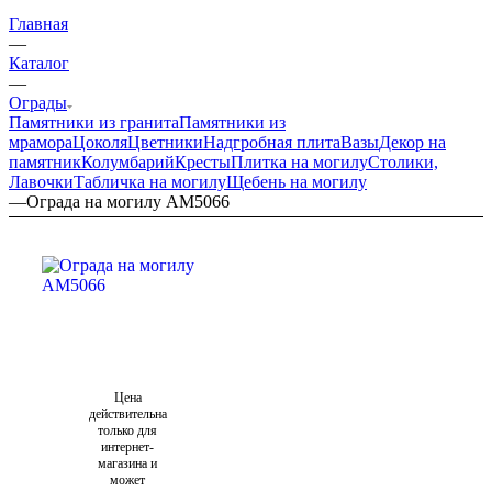
Главная
—
Каталог
—
Ограды
Памятники из гранита
Памятники из
мрамора
Цоколя
Цветники
Надгробная плита
Вазы
Декор на
памятник
Колумбарий
Кресты
Плитка на могилу
Столики,
Лавочки
Табличка на могилу
Щебень на могилу
—
Ограда на могилу AM5066
Цена
действительна
только для
интернет-
магазина и
может