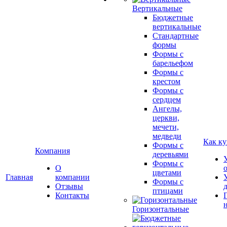
Вертикальные
Бюджетные
вертикальные
Стандартные
формы
Формы с
барельефом
Формы с
крестом
Формы с
сердцем
Ангелы,
церкви,
мечети,
медведи
Как ку
Формы с
Компания
деревьями
Формы с
О
цветами
Главная
компании
Формы с
Отзывы
птицами
Контакты
Горизонтальные