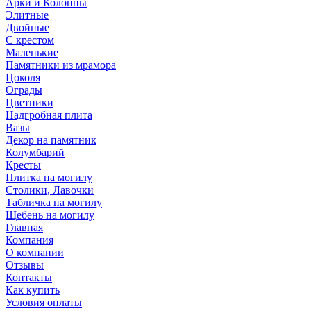
Арки и Колонны
Элитные
Двойные
С крестом
Маленькие
Памятники из мрамора
Цоколя
Ограды
Цветники
Надгробная плита
Вазы
Декор на памятник
Колумбарий
Кресты
Плитка на могилу
Столики, Лавочки
Табличка на могилу
Щебень на могилу
Главная
Компания
О компании
Отзывы
Контакты
Как купить
Условия оплаты