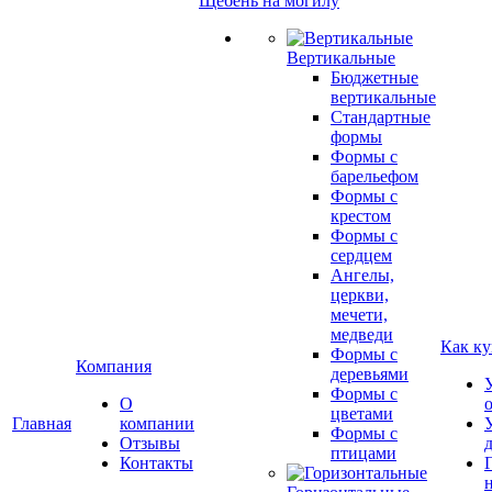
Щебень на могилу
Вертикальные
Бюджетные
вертикальные
Стандартные
формы
Формы с
барельефом
Формы с
крестом
Формы с
сердцем
Ангелы,
церкви,
мечети,
медведи
Как ку
Формы с
Компания
деревьями
Формы с
О
цветами
Главная
компании
Формы с
Отзывы
птицами
Контакты