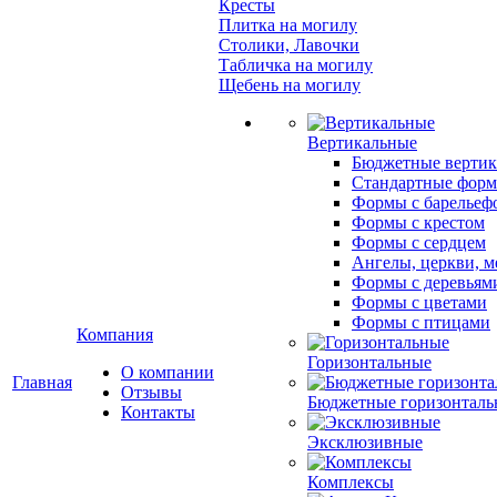
Кресты
Плитка на могилу
Столики, Лавочки
Табличка на могилу
Щебень на могилу
Вертикальные
Бюджетные вертик
Стандартные фор
Формы с барельеф
Формы с крестом
Формы с сердцем
Ангелы, церкви, м
Формы с деревьям
Формы с цветами
Формы с птицами
Компания
Горизонтальные
О компании
Главная
Отзывы
Бюджетные горизонталь
Контакты
Эксклюзивные
Комплексы