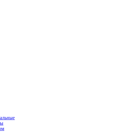
альные
мы
ом