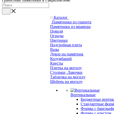
Гранитные памятники в Гаврилов-Яме
Каталог
Памятники из гранита
Памятники из мрамора
Цоколя
Ограды
Цветники
Надгробная плита
Вазы
Декор на памятник
Колумбарий
Кресты
Плитка на могилу
Столики, Лавочки
Табличка на могилу
Щебень на могилу
Вертикальные
Бюджетные вертик
Стандартные фор
Формы с барельеф
Формы с крестом