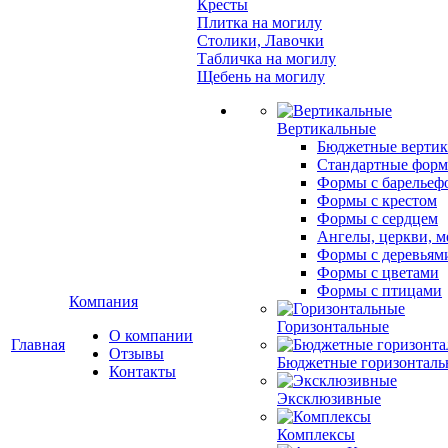
Кресты
Плитка на могилу
Столики, Лавочки
Табличка на могилу
Щебень на могилу
Вертикальные
Бюджетные вертик
Стандартные фор
Формы с барельеф
Формы с крестом
Формы с сердцем
Ангелы, церкви, м
Формы с деревьям
Формы с цветами
Формы с птицами
Компания
Горизонтальные
О компании
Главная
Отзывы
Бюджетные горизонталь
Контакты
Эксклюзивные
Комплексы