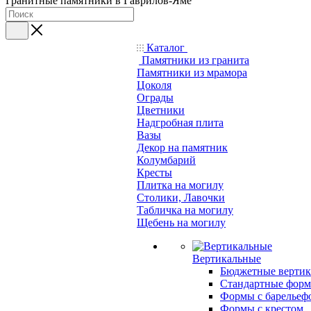
Гранитные памятники в Гаврилов-Яме
Каталог
Памятники из гранита
Памятники из мрамора
Цоколя
Ограды
Цветники
Надгробная плита
Вазы
Декор на памятник
Колумбарий
Кресты
Плитка на могилу
Столики, Лавочки
Табличка на могилу
Щебень на могилу
Вертикальные
Бюджетные вертик
Стандартные фор
Формы с барельеф
Формы с крестом