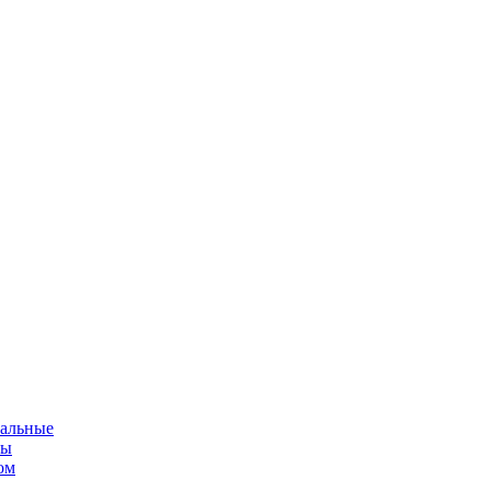
альные
мы
ом