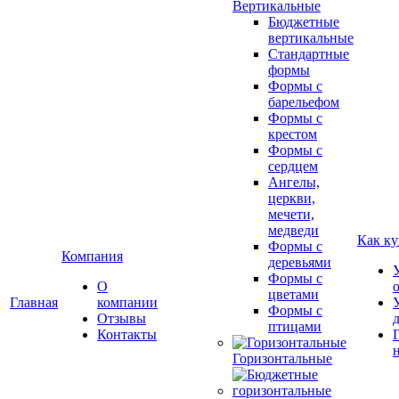
Вертикальные
Бюджетные
вертикальные
Стандартные
формы
Формы с
барельефом
Формы с
крестом
Формы с
сердцем
Ангелы,
церкви,
мечети,
медведи
Как ку
Формы с
Компания
деревьями
Формы с
О
цветами
Главная
компании
Формы с
Отзывы
птицами
Контакты
Горизонтальные