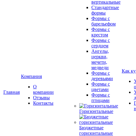
вертикальные
Стандартные
формы
Формы с
барельефом
Формы с
крестом
Формы с
сердцем
Ангелы,
церкви,
мечети,
медведи
Как ку
Формы с
Компания
деревьями
Формы с
О
цветами
Главная
компании
Формы с
Отзывы
птицами
Контакты
Горизонтальные
Бюджетные
горизонтальные