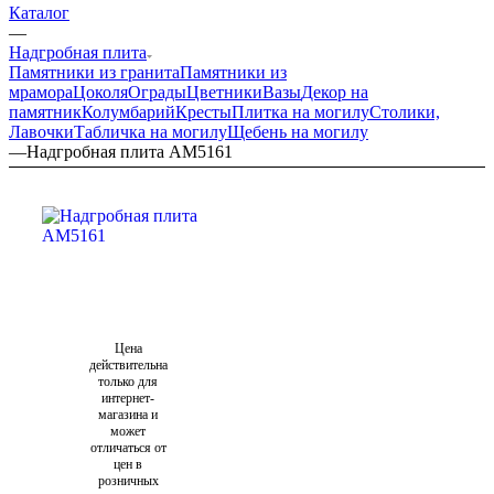
Каталог
—
Надгробная плита
Памятники из гранита
Памятники из
мрамора
Цоколя
Ограды
Цветники
Вазы
Декор на
памятник
Колумбарий
Кресты
Плитка на могилу
Столики,
Лавочки
Табличка на могилу
Щебень на могилу
—
Надгробная плита AM5161
Цена
действительна
только для
интернет-
магазина и
может
отличаться от
цен в
розничных