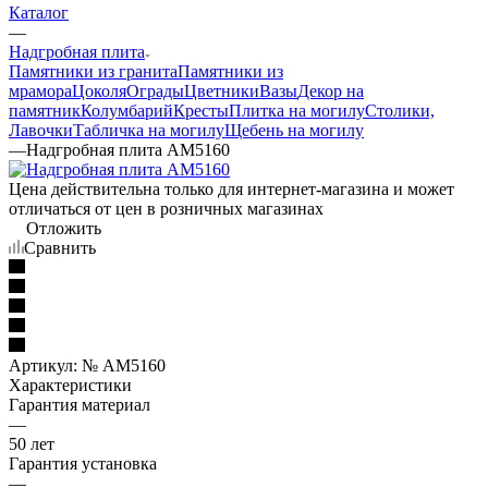
Каталог
—
Надгробная плита
Памятники из гранита
Памятники из
мрамора
Цоколя
Ограды
Цветники
Вазы
Декор на
памятник
Колумбарий
Кресты
Плитка на могилу
Столики,
Лавочки
Табличка на могилу
Щебень на могилу
—
Надгробная плита AM5160
Цена действительна только для интернет-магазина и может
отличаться от цен в розничных магазинах
Отложить
Сравнить
Артикул:
№ AM5160
Характеристики
Гарантия материал
—
50 лет
Гарантия установка
—