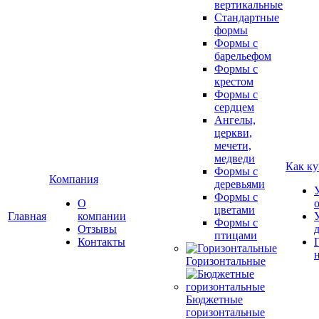
вертикальные
Стандартные
формы
Формы с
барельефом
Формы с
крестом
Формы с
сердцем
Ангелы,
церкви,
мечети,
медведи
Как ку
Формы с
Компания
деревьями
Формы с
О
цветами
Главная
компании
Формы с
Отзывы
птицами
Контакты
Горизонтальные
Бюджетные
горизонтальные