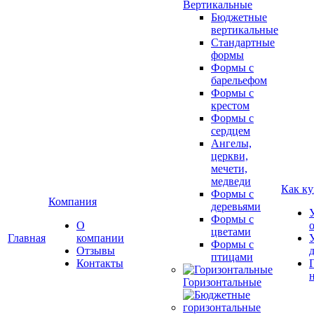
Вертикальные
Бюджетные
вертикальные
Стандартные
формы
Формы с
барельефом
Формы с
крестом
Формы с
сердцем
Ангелы,
церкви,
мечети,
медведи
Как ку
Формы с
Компания
деревьями
Формы с
О
цветами
Главная
компании
Формы с
Отзывы
птицами
Контакты
Горизонтальные