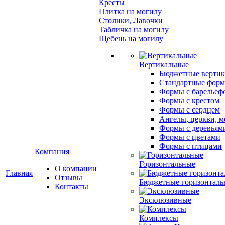
Кресты
Плитка на могилу
Столики, Лавочки
Табличка на могилу
Щебень на могилу
Вертикальные
Бюджетные вертик
Стандартные фор
Формы с барельеф
Формы с крестом
Формы с сердцем
Ангелы, церкви, м
Формы с деревьям
Формы с цветами
Формы с птицами
Компания
Горизонтальные
О компании
Главная
Отзывы
Бюджетные горизонталь
Контакты
Эксклюзивные
Комплексы