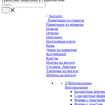
Гранитные памятники в Гаврилов-Яме
Каталог
Памятники из гранита
Памятники из мрамора
Цоколя
Ограды
Цветники
Надгробная плита
Вазы
Декор на памятник
Колумбарий
Кресты
Плитка на могилу
Столики, Лавочки
Табличка на могилу
Щебень на могилу
Вертикальные
Бюджетные вертик
Стандартные фор
Формы с барельеф
Формы с крестом