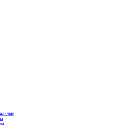
альные
мы
ом