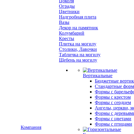
Цоколя
Ограды
Цветники
Надгробная плита
Вазы
Декор на памятник
Колумбарий
Кресты
Плитка на могилу
Столики, Лавочки
Табличка на могилу
Щебень на могилу
Вертикальные
Бюджетные вертик
Стандартные фор
Формы с барельеф
Формы с крестом
Формы с сердцем
Ангелы, церкви, м
Формы с деревьям
Формы с цветами
Формы с птицами
Компания