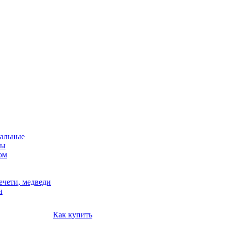
альные
мы
ом
ечети, медведи
и
Как купить