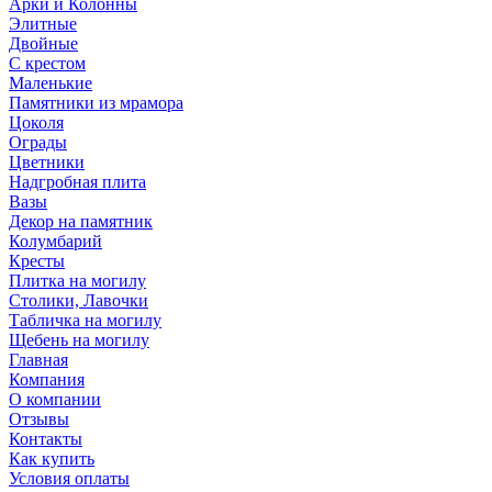
Арки и Колонны
Элитные
Двойные
С крестом
Маленькие
Памятники из мрамора
Цоколя
Ограды
Цветники
Надгробная плита
Вазы
Декор на памятник
Колумбарий
Кресты
Плитка на могилу
Столики, Лавочки
Табличка на могилу
Щебень на могилу
Главная
Компания
О компании
Отзывы
Контакты
Как купить
Условия оплаты