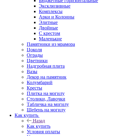
Бюджетные горизонтальные
Эксклюзивные
Комплексы
Арки и Колонны
Элитные
Двойные
С крестом
Маленькие
Памятники из мрамора
Цоколя
Ограды
Цветники
Надгробная плита
Вазы
Декор на памятник
Колумбарий
Кресты
Плитка на могилу
Столики, Лавочки
Табличка на могилу
Щебень на могилу
Как купить
Назад
Как купить
Условия оплаты