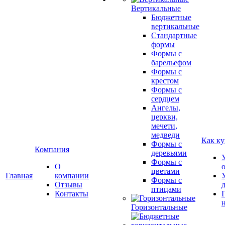
Вертикальные
Бюджетные
вертикальные
Стандартные
формы
Формы с
барельефом
Формы с
крестом
Формы с
сердцем
Ангелы,
церкви,
мечети,
медведи
Как ку
Формы с
Компания
деревьями
Формы с
О
цветами
Главная
компании
Формы с
Отзывы
птицами
Контакты
Горизонтальные