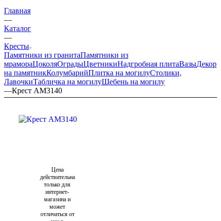
Главная
—
Каталог
—
Кресты
Памятники из гранита
Памятники из
мрамора
Цоколя
Ограды
Цветники
Надгробная плита
Вазы
Декор
на памятник
Колумбарий
Плитка на могилу
Столики,
Лавочки
Табличка на могилу
Щебень на могилу
—
Крест AM3140
Цена
действительна
только для
интернет-
магазина и
может
отличаться от