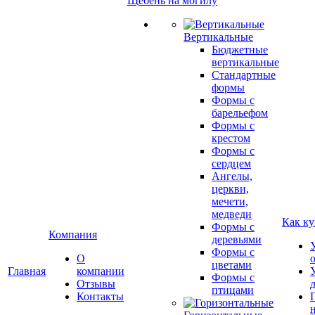
Щебень на могилу
Вертикальные
Бюджетные
вертикальные
Стандартные
формы
Формы с
барельефом
Формы с
крестом
Формы с
сердцем
Ангелы,
церкви,
мечети,
медведи
Как ку
Формы с
Компания
деревьями
Формы с
О
цветами
Главная
компании
Формы с
Отзывы
птицами
Контакты