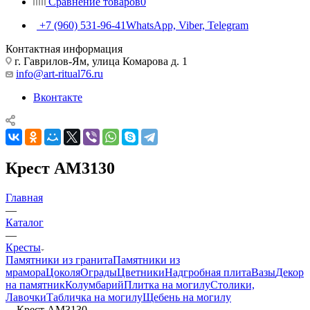
Сравнение товаров
0
+7 (960) 531-96-41
WhatsApp, Viber, Telegram
Контактная информация
г. Гаврилов-Ям, улица Комарова д. 1
info@art-ritual76.ru
Вконтакте
Крест AM3130
Главная
—
Каталог
—
Кресты
Памятники из гранита
Памятники из
мрамора
Цоколя
Ограды
Цветники
Надгробная плита
Вазы
Декор
на памятник
Колумбарий
Плитка на могилу
Столики,
Лавочки
Табличка на могилу
Щебень на могилу
—
Крест AM3130