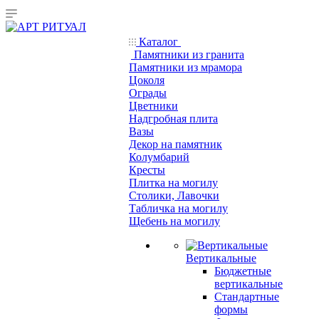
Каталог
Памятники из гранита
Памятники из мрамора
Цоколя
Ограды
Цветники
Надгробная плита
Вазы
Декор на памятник
Колумбарий
Кресты
Плитка на могилу
Столики, Лавочки
Табличка на могилу
Щебень на могилу
Вертикальные
Бюджетные
вертикальные
Стандартные
формы