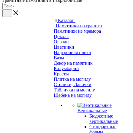
Гранитные памятники в Гаврилов-Яме
Каталог
Памятники из гранита
Памятники из мрамора
Цоколя
Ограды
Цветники
Надгробная плита
Вазы
Декор на памятник
Колумбарий
Кресты
Плитка на могилу
Столики, Лавочки
Табличка на могилу
Щебень на могилу
Вертикальные
Бюджетные
вертикальные
Стандартные
формы