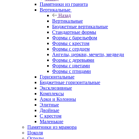
Памятники из гранита
Вертикальные
Назад
Вертикальные
Бюджетные вертикальные
Стандартные формы
Формы с барельефом
Формы с крестом
Формы с сердцем
Ангелы, церкви, мечети, медведи
Формы с деревьями
Формы с цветами
Формы с птицами
Горизонтальные
Бюджетные горизонтальные
Эксклюзивные
Комплексы
Арки и Колонны
Элитные
Двойные
С крестом
Маленькие
Памятники из мрамора
Цоколя
Ограды