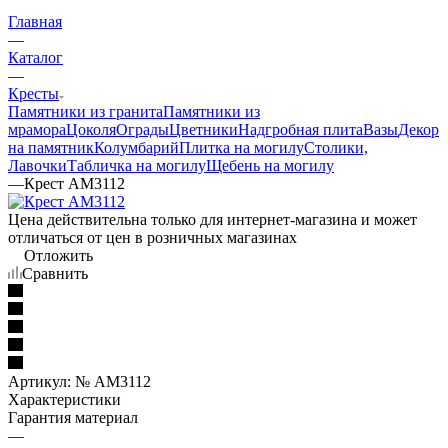
Главная
—
Каталог
—
Кресты
Памятники из гранита
Памятники из
мрамора
Цоколя
Ограды
Цветники
Надгробная плита
Вазы
Декор
на памятник
Колумбарий
Плитка на могилу
Столики,
Лавочки
Табличка на могилу
Щебень на могилу
—
Крест AM3112
Цена действительна только для интернет-магазина и может
отличаться от цен в розничных магазинах
Отложить
Сравнить
Артикул:
№ AM3112
Характеристики
Гарантия материал
—