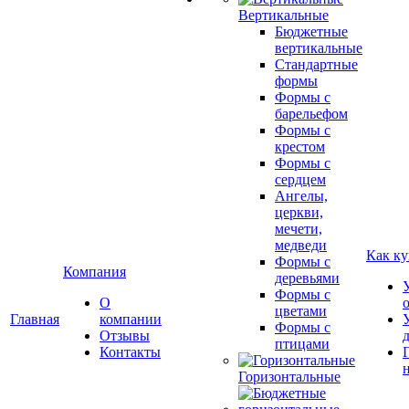
Вертикальные
Бюджетные
вертикальные
Стандартные
формы
Формы с
барельефом
Формы с
крестом
Формы с
сердцем
Ангелы,
церкви,
мечети,
медведи
Как ку
Формы с
Компания
деревьями
Формы с
О
цветами
Главная
компании
Формы с
Отзывы
птицами
Контакты
Горизонтальные