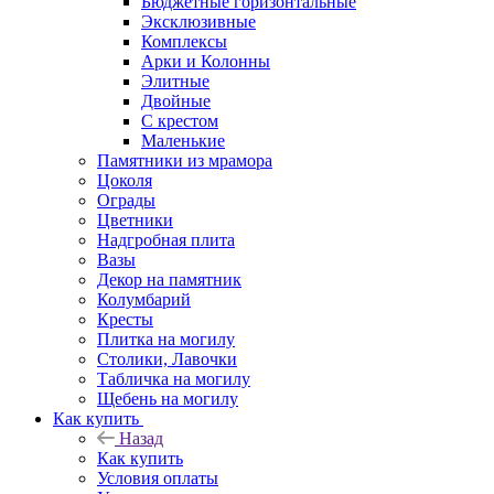
Бюджетные горизонтальные
Эксклюзивные
Комплексы
Арки и Колонны
Элитные
Двойные
С крестом
Маленькие
Памятники из мрамора
Цоколя
Ограды
Цветники
Надгробная плита
Вазы
Декор на памятник
Колумбарий
Кресты
Плитка на могилу
Столики, Лавочки
Табличка на могилу
Щебень на могилу
Как купить
Назад
Как купить
Условия оплаты