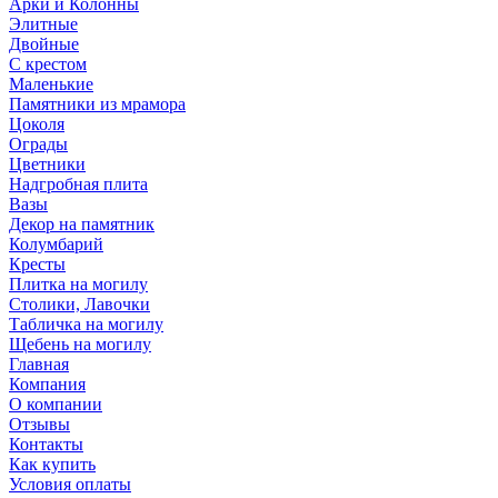
Арки и Колонны
Элитные
Двойные
С крестом
Маленькие
Памятники из мрамора
Цоколя
Ограды
Цветники
Надгробная плита
Вазы
Декор на памятник
Колумбарий
Кресты
Плитка на могилу
Столики, Лавочки
Табличка на могилу
Щебень на могилу
Главная
Компания
О компании
Отзывы
Контакты
Как купить
Условия оплаты