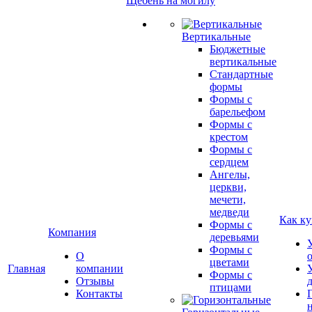
Щебень на могилу
Вертикальные
Бюджетные
вертикальные
Стандартные
формы
Формы с
барельефом
Формы с
крестом
Формы с
сердцем
Ангелы,
церкви,
мечети,
медведи
Как ку
Формы с
Компания
деревьями
Формы с
О
цветами
Главная
компании
Формы с
Отзывы
птицами
Контакты