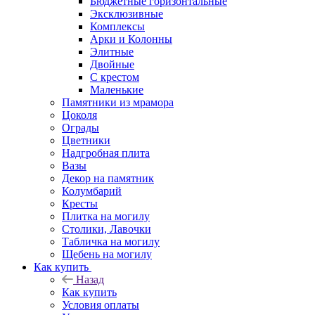
Бюджетные горизонтальные
Эксклюзивные
Комплексы
Арки и Колонны
Элитные
Двойные
С крестом
Маленькие
Памятники из мрамора
Цоколя
Ограды
Цветники
Надгробная плита
Вазы
Декор на памятник
Колумбарий
Кресты
Плитка на могилу
Столики, Лавочки
Табличка на могилу
Щебень на могилу
Как купить
Назад
Как купить
Условия оплаты