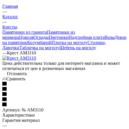
Главная
—
Каталог
—
Кресты
Памятники из гранита
Памятники из
мрамора
Цоколя
Ограды
Цветники
Надгробная плита
Вазы
Декор
на памятник
Колумбарий
Плитка на могилу
Столики,
Лавочки
Табличка на могилу
Щебень на могилу
—
Крест AM3110
Цена действительна только для интернет-магазина и может
отличаться от цен в розничных магазинах
Отложить
Сравнить
Артикул:
№ AM3110
Характеристики
Гарантия материал
—