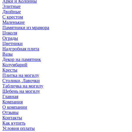
Арки и Колонны
Элитные
Двойные
С крестом
Маленькие
Памятники из мрамора
Цоколя
Ограды
Цветники
Надгробная плита
Вазы
Декор на памятник
Колумбарий
Кресты
Плитка на могилу
Столики, Лавочки
Табличка на могилу
Щебень на могилу
Главная
Компания
О компании
Отзывы
Контакты
Как купить
Условия оплаты