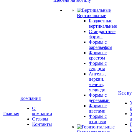
Щебень на могилу
Вертикальные
Бюджетные
вертикальные
Стандартные
формы
Формы с
барельефом
Формы с
крестом
Формы с
сердцем
Ангелы,
церкви,
мечети,
медведи
Как ку
Формы с
Компания
деревьями
Формы с
О
цветами
Главная
компании
Формы с
Отзывы
птицами
Контакты