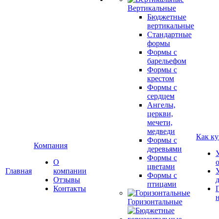
Вертикальные
Бюджетные
вертикальные
Стандартные
формы
Формы с
барельефом
Формы с
крестом
Формы с
сердцем
Ангелы,
церкви,
мечети,
медведи
Как ку
Формы с
Компания
деревьями
Формы с
О
цветами
Главная
компании
Формы с
Отзывы
птицами
Контакты
Горизонтальные