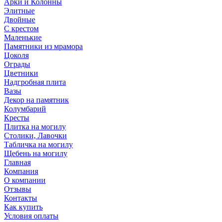
Арки и Колонны
Элитные
Двойные
С крестом
Маленькие
Памятники из мрамора
Цоколя
Ограды
Цветники
Надгробная плита
Вазы
Декор на памятник
Колумбарий
Кресты
Плитка на могилу
Столики, Лавочки
Табличка на могилу
Щебень на могилу
Главная
Компания
О компании
Отзывы
Контакты
Как купить
Условия оплаты