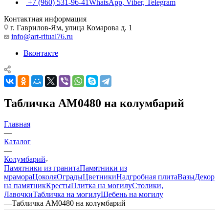
+7 (960) 531-96-41
WhatsApp, Viber, Telegram
Контактная информация
г. Гаврилов-Ям, улица Комарова д. 1
info@art-ritual76.ru
Вконтакте
Табличка AM0480 на колумбарий
Главная
—
Каталог
—
Колумбарий
Памятники из гранита
Памятники из
мрамора
Цоколя
Ограды
Цветники
Надгробная плита
Вазы
Декор
на памятник
Кресты
Плитка на могилу
Столики,
Лавочки
Табличка на могилу
Щебень на могилу
—
Табличка AM0480 на колумбарий