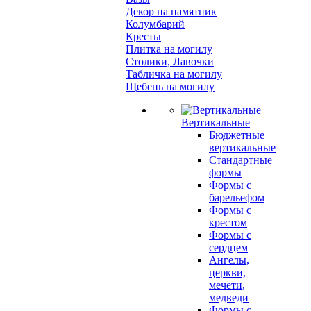
Декор на памятник
Колумбарий
Кресты
Плитка на могилу
Столики, Лавочки
Табличка на могилу
Щебень на могилу
Вертикальные
Бюджетные
вертикальные
Стандартные
формы
Формы с
барельефом
Формы с
крестом
Формы с
сердцем
Ангелы,
церкви,
мечети,
медведи
Формы с