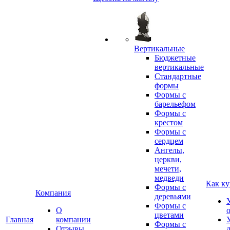
Вертикальные
Бюджетные
вертикальные
Стандартные
формы
Формы с
барельефом
Формы с
крестом
Формы с
сердцем
Ангелы,
церкви,
мечети,
медведи
Как ку
Формы с
Компания
деревьями
Формы с
О
цветами
Главная
компании
Формы с
Отзывы