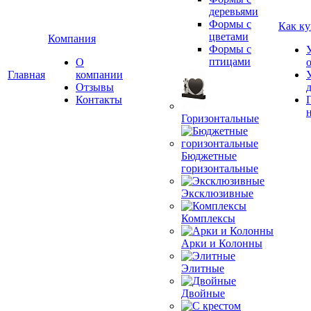
деревьями
Формы с
Как ку
цветами
Компания
Формы с
птицами
О
Главная
компании
Отзывы
Контакты
Горизонтальные
Бюджетные
горизонтальные
Эксклюзивные
Комплексы
Арки и Колонны
Элитные
Двойные