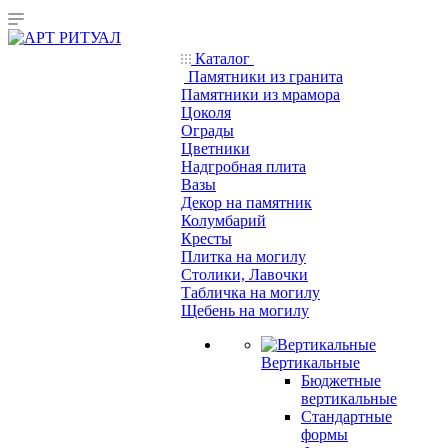
Каталог
Памятники из гранита
Памятники из мрамора
Цоколя
Ограды
Цветники
Надгробная плита
Вазы
Декор на памятник
Колумбарий
Кресты
Плитка на могилу
Столики, Лавочки
Табличка на могилу
Щебень на могилу
Вертикальные
Бюджетные
вертикальные
Стандартные
формы