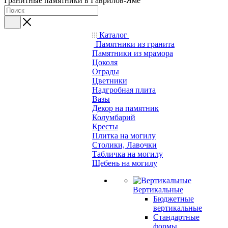
Гранитные памятники в Гаврилов-Яме
Каталог
Памятники из гранита
Памятники из мрамора
Цоколя
Ограды
Цветники
Надгробная плита
Вазы
Декор на памятник
Колумбарий
Кресты
Плитка на могилу
Столики, Лавочки
Табличка на могилу
Щебень на могилу
Вертикальные
Бюджетные
вертикальные
Стандартные
формы