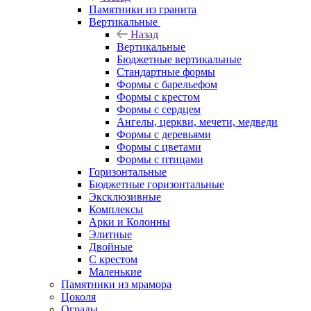
Памятники из гранита
Вертикальные
Назад
Вертикальные
Бюджетные вертикальные
Стандартные формы
Формы с барельефом
Формы с крестом
Формы с сердцем
Ангелы, церкви, мечети, медведи
Формы с деревьями
Формы с цветами
Формы с птицами
Горизонтальные
Бюджетные горизонтальные
Эксклюзивные
Комплексы
Арки и Колонны
Элитные
Двойные
С крестом
Маленькие
Памятники из мрамора
Цоколя
Ограды