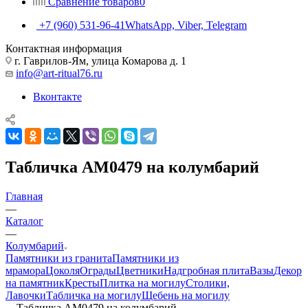
Сравнение товаров
0
+7 (960) 531-96-41
WhatsApp, Viber, Telegram
Контактная информация
г. Гаврилов-Ям, улица Комарова д. 1
info@art-ritual76.ru
Вконтакте
Табличка AM0479 на колумбарий
Главная
—
Каталог
—
Колумбарий
Памятники из гранита
Памятники из
мрамора
Цоколя
Ограды
Цветники
Надгробная плита
Вазы
Декор
на памятник
Кресты
Плитка на могилу
Столики,
Лавочки
Табличка на могилу
Щебень на могилу
—
Табличка AM0479 на колумбарий