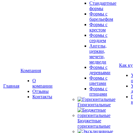
Стандартные
формы
Формы с
барельефом
Формы с
крестом
Формы с
сердцем
Ангелы,
церкви,
мечети,
медведи
Как ку
Формы с
Компания
деревьями
Формы с
О
цветами
Главная
компании
Формы с
Отзывы
птицами
Контакты
Горизонтальные
Бюджетные
горизонтальные