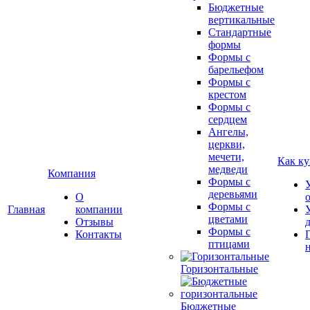
Бюджетные
вертикальные
Стандартные
формы
Формы с
барельефом
Формы с
крестом
Формы с
сердцем
Ангелы,
церкви,
мечети,
Как ку
медведи
Компания
Формы с
деревьями
О
Формы с
Главная
компании
цветами
Отзывы
Формы с
Контакты
птицами
Горизонтальные
Бюджетные