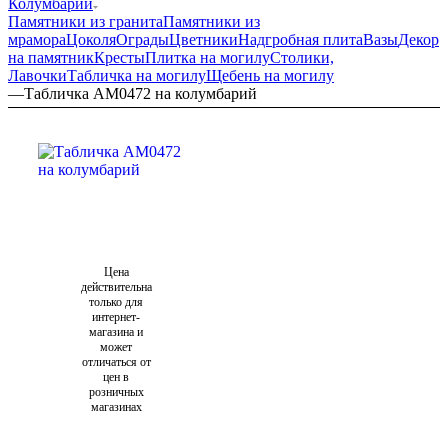
Колумбарий
Памятники из гранита
Памятники из
мрамора
Цоколя
Ограды
Цветники
Надгробная плита
Вазы
Декор
на памятник
Кресты
Плитка на могилу
Столики,
Лавочки
Табличка на могилу
Щебень на могилу
—
Табличка AM0472 на колумбарий
Цена
действительна
только для
интернет-
магазина и
может
отличаться от
цен в
розничных
магазинах