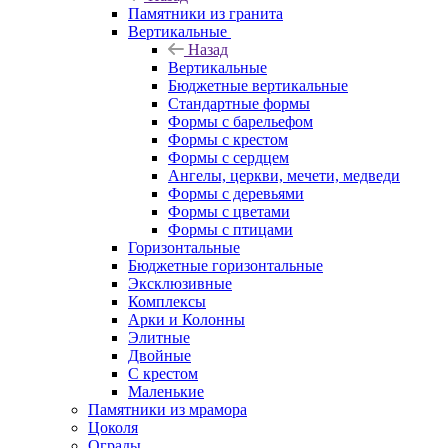
Памятники из гранита
Вертикальные
Назад
Вертикальные
Бюджетные вертикальные
Стандартные формы
Формы с барельефом
Формы с крестом
Формы с сердцем
Ангелы, церкви, мечети, медведи
Формы с деревьями
Формы с цветами
Формы с птицами
Горизонтальные
Бюджетные горизонтальные
Эксклюзивные
Комплексы
Арки и Колонны
Элитные
Двойные
С крестом
Маленькие
Памятники из мрамора
Цоколя
Ограды