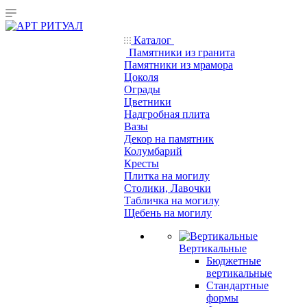
Каталог
Памятники из гранита
Памятники из мрамора
Цоколя
Ограды
Цветники
Надгробная плита
Вазы
Декор на памятник
Колумбарий
Кресты
Плитка на могилу
Столики, Лавочки
Табличка на могилу
Щебень на могилу
Вертикальные
Бюджетные
вертикальные
Стандартные
формы