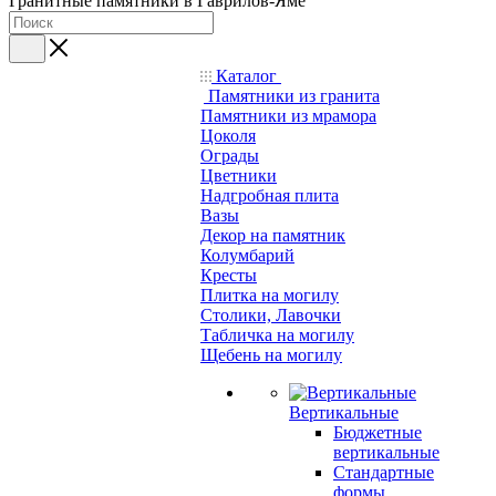
Гранитные памятники в Гаврилов-Яме
Каталог
Памятники из гранита
Памятники из мрамора
Цоколя
Ограды
Цветники
Надгробная плита
Вазы
Декор на памятник
Колумбарий
Кресты
Плитка на могилу
Столики, Лавочки
Табличка на могилу
Щебень на могилу
Вертикальные
Бюджетные
вертикальные
Стандартные
формы