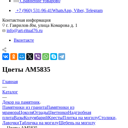
Сравнение товаров
0
+7 (960) 531-96-41
WhatsApp, Viber, Telegram
Контактная информация
г. Гаврилов-Ям, улица Комарова д. 1
info@art-ritual76.ru
Вконтакте
Цветы AM5835
Главная
—
Каталог
—
Декор на памятник
Памятники из гранита
Памятники из
мрамора
Цоколя
Ограды
Цветники
Надгробная
плита
Вазы
Колумбарий
Кресты
Плитка на могилу
Столики,
Лавочки
Табличка на могилу
Щебень на могилу
—
Цветы AM5835