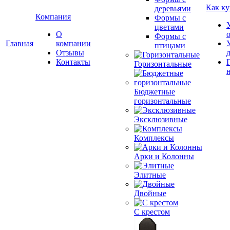
Как ку
деревьями
Компания
Формы с
цветами
О
Формы с
Главная
компании
птицами
Отзывы
Контакты
Горизонтальные
Бюджетные
горизонтальные
Эксклюзивные
Комплексы
Арки и Колонны
Элитные
Двойные
С крестом