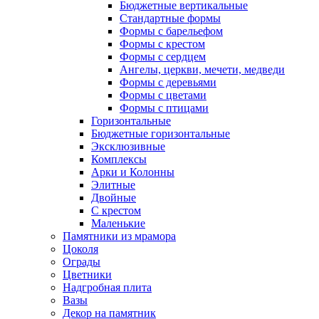
Бюджетные вертикальные
Стандартные формы
Формы с барельефом
Формы с крестом
Формы с сердцем
Ангелы, церкви, мечети, медведи
Формы с деревьями
Формы с цветами
Формы с птицами
Горизонтальные
Бюджетные горизонтальные
Эксклюзивные
Комплексы
Арки и Колонны
Элитные
Двойные
С крестом
Маленькие
Памятники из мрамора
Цоколя
Ограды
Цветники
Надгробная плита
Вазы
Декор на памятник