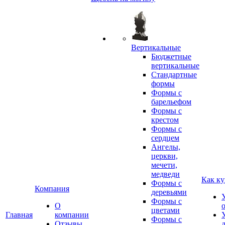
Вертикальные
Бюджетные
вертикальные
Стандартные
формы
Формы с
барельефом
Формы с
крестом
Формы с
сердцем
Ангелы,
церкви,
мечети,
медведи
Как ку
Формы с
Компания
деревьями
Формы с
О
цветами
Главная
компании
Формы с
Отзывы