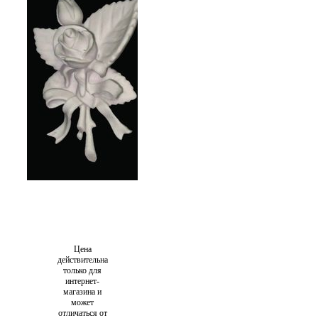
Цена
действительна
только для
интернет-
магазина и
может
отличаться от