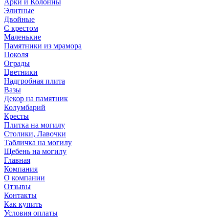
Арки и Колонны
Элитные
Двойные
С крестом
Маленькие
Памятники из мрамора
Цоколя
Ограды
Цветники
Надгробная плита
Вазы
Декор на памятник
Колумбарий
Кресты
Плитка на могилу
Столики, Лавочки
Табличка на могилу
Щебень на могилу
Главная
Компания
О компании
Отзывы
Контакты
Как купить
Условия оплаты