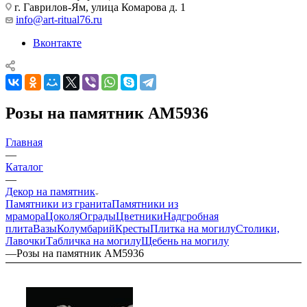
г. Гаврилов-Ям, улица Комарова д. 1
info@art-ritual76.ru
Вконтакте
Розы на памятник AM5936
Главная
—
Каталог
—
Декор на памятник
Памятники из гранита
Памятники из
мрамора
Цоколя
Ограды
Цветники
Надгробная
плита
Вазы
Колумбарий
Кресты
Плитка на могилу
Столики,
Лавочки
Табличка на могилу
Щебень на могилу
—
Розы на памятник AM5936