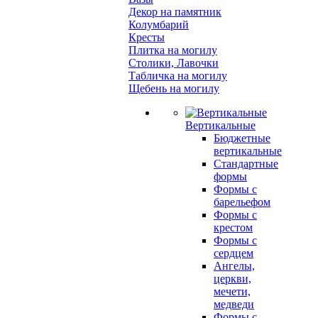
Декор на памятник
Колумбарий
Кресты
Плитка на могилу
Столики, Лавочки
Табличка на могилу
Щебень на могилу
Вертикальные
Бюджетные
вертикальные
Стандартные
формы
Формы с
барельефом
Формы с
крестом
Формы с
сердцем
Ангелы,
церкви,
мечети,
медведи
Формы с