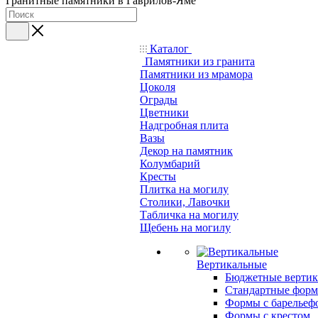
Гранитные памятники в Гаврилов-Яме
Каталог
Памятники из гранита
Памятники из мрамора
Цоколя
Ограды
Цветники
Надгробная плита
Вазы
Декор на памятник
Колумбарий
Кресты
Плитка на могилу
Столики, Лавочки
Табличка на могилу
Щебень на могилу
Вертикальные
Бюджетные вертик
Стандартные фор
Формы с барельеф
Формы с крестом