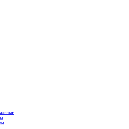
альные
мы
ом