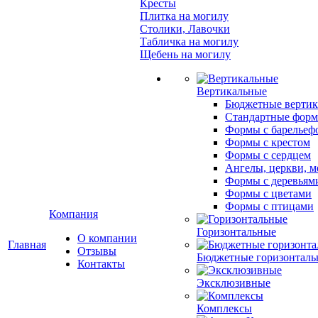
Кресты
Плитка на могилу
Столики, Лавочки
Табличка на могилу
Щебень на могилу
Вертикальные
Бюджетные вертик
Стандартные фор
Формы с барельеф
Формы с крестом
Формы с сердцем
Ангелы, церкви, м
Формы с деревьям
Формы с цветами
Формы с птицами
Компания
Горизонтальные
О компании
Главная
Отзывы
Бюджетные горизонталь
Контакты
Эксклюзивные
Комплексы