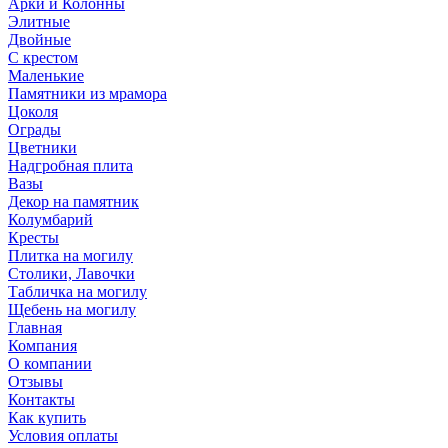
Арки и Колонны
Элитные
Двойные
С крестом
Маленькие
Памятники из мрамора
Цоколя
Ограды
Цветники
Надгробная плита
Вазы
Декор на памятник
Колумбарий
Кресты
Плитка на могилу
Столики, Лавочки
Табличка на могилу
Щебень на могилу
Главная
Компания
О компании
Отзывы
Контакты
Как купить
Условия оплаты