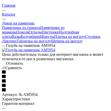
Главная
—
Каталог
—
Декор на памятник
Памятники из гранита
Памятники из
мрамора
Цоколя
Ограды
Цветники
Надгробная
плита
Вазы
Колумбарий
Кресты
Плитка на могилу
Столики,
Лавочки
Табличка на могилу
Щебень на могилу
—
Голубь на памятник AM5954
Цена действительна только для интернет-магазина и может
отличаться от цен в розничных магазинах
Отложить
Сравнить
Артикул:
№ AM5954
Характеристики
Гарантия материал
—