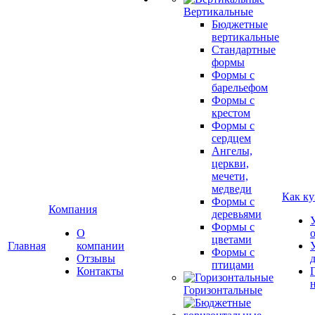
Вертикальные
Бюджетные
вертикальные
Стандартные
формы
Формы с
барельефом
Формы с
крестом
Формы с
сердцем
Ангелы,
церкви,
мечети,
медведи
Как ку
Формы с
Компания
деревьями
Формы с
О
цветами
Главная
компании
Формы с
Отзывы
птицами
Контакты
Горизонтальные