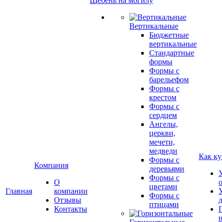
Щебень на могилу
Вертикальные
Бюджетные
вертикальные
Стандартные
формы
Формы с
барельефом
Формы с
крестом
Формы с
сердцем
Ангелы,
церкви,
мечети,
медведи
Как ку
Формы с
Компания
деревьями
Формы с
О
цветами
Главная
компании
Формы с
Отзывы
птицами
Контакты