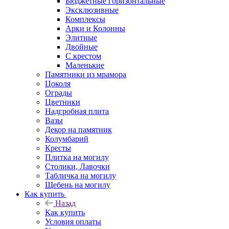
Бюджетные горизонтальные
Эксклюзивные
Комплексы
Арки и Колонны
Элитные
Двойные
С крестом
Маленькие
Памятники из мрамора
Цоколя
Ограды
Цветники
Надгробная плита
Вазы
Декор на памятник
Колумбарий
Кресты
Плитка на могилу
Столики, Лавочки
Табличка на могилу
Щебень на могилу
Как купить
Назад
Как купить
Условия оплаты